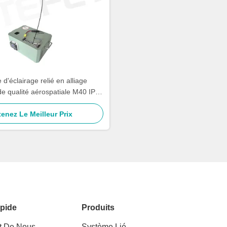
d'éclairage relié en alliage
de qualité aérospatiale M40 IP54
Kitefly
enez Le Meilleur Prix
pide
Produits
t De Nous
Système Lié