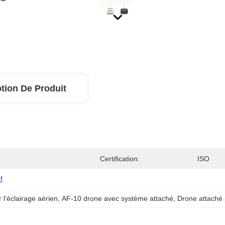
tion De Produit
Certification:
ISO
f
 l'éclairage aérien
, 
AF-10 drone avec système attaché
, 
Drone attaché 