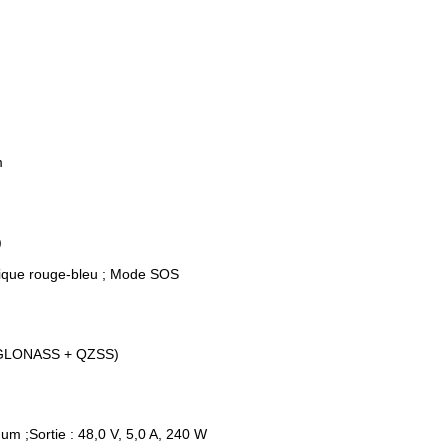
m
)
pique rouge-bleu ; Mode SOS
+ GLONASS + QZSS)
mum ;
Sortie : 48,0 V, 5,0 A, 240 W