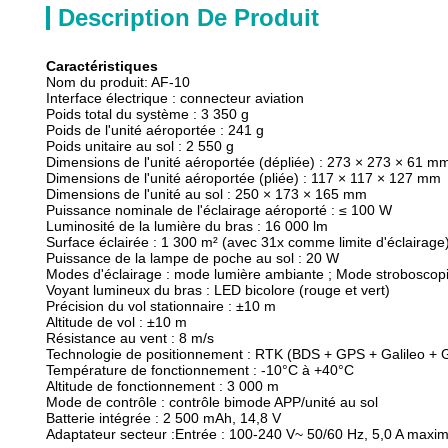
Description De Produit
Caractéristiques
Nom du produit: AF-10
Interface électrique : connecteur aviation
Poids total du système : 3 350 g
Poids de l'unité aéroportée : 241 g
Poids unitaire au sol : 2 550 g
Dimensions de l'unité aéroportée (dépliée) : 273 × 273 × 61 m
Dimensions de l'unité aéroportée (pliée) : 117 × 117 × 127 mm
Dimensions de l'unité au sol : 250 × 173 × 165 mm
Puissance nominale de l'éclairage aéroporté : ≤ 100 W
Luminosité de la lumière du bras : 16 000 lm
Surface éclairée : 1 300 m² (avec 31x comme limite d'éclairage
Puissance de la lampe de poche au sol : 20 W
Modes d'éclairage : mode lumière ambiante ; Mode strobosco
Voyant lumineux du bras : LED bicolore (rouge et vert)
Précision du vol stationnaire : ±10 m
Altitude de vol : ±10 m
Résistance au vent : 8 m/s
Technologie de positionnement : RTK (BDS + GPS + Galileo 
Température de fonctionnement : -10°C à +40°C
Altitude de fonctionnement : 3 000 m
Mode de contrôle : contrôle bimode APP/unité au sol
Batterie intégrée : 2 500 mAh, 14,8 V
Adaptateur secteur :
Entrée : 100-240 V~ 50/60 Hz, 5,0 A maxi