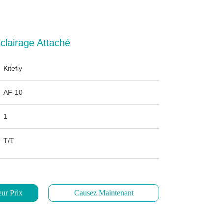
clairage Attaché
Kitefiy
AF-10
1
T/T
ur Prix
Causez Maintenant