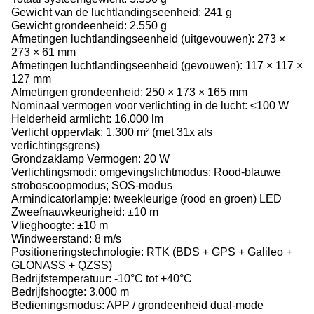
Gewicht van de luchtlandingseenheid: 241 g
Gewicht grondeenheid: 2.550 g
Afmetingen luchtlandingseenheid (uitgevouwen): 273 ×
273 × 61 mm
Afmetingen luchtlandingseenheid (gevouwen): 117 × 117 ×
127 mm
Afmetingen grondeenheid: 250 × 173 × 165 mm
Nominaal vermogen voor verlichting in de lucht: ≤100 W
Helderheid armlicht: 16.000 lm
Verlicht oppervlak: 1.300 m² (met 31x als
verlichtingsgrens)
Grondzaklamp Vermogen: 20 W
Verlichtingsmodi: omgevingslichtmodus; Rood-blauwe
stroboscoopmodus; SOS-modus
Armindicatorlampje: tweekleurige (rood en groen) LED
Zweefnauwkeurigheid: ±10 m
Vlieghoogte: ±10 m
Windweerstand: 8 m/s
Positioneringstechnologie: RTK (BDS + GPS + Galileo +
GLONASS + QZSS)
Bedrijfstemperatuur: -10°C tot +40°C
Bedrijfshoogte: 3.000 m
Bedieningsmodus: APP / grondeenheid dual-mode