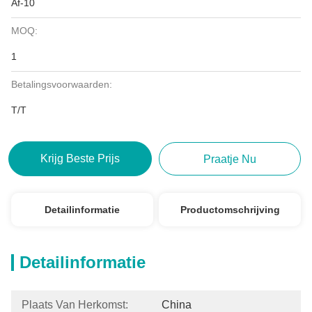
Af-10
MOQ:
1
Betalingsvoorwaarden:
T/T
Krijg Beste Prijs
Praatje Nu
Detailinformatie
Productomschrijving
Detailinformatie
Plaats Van Herkomst:
China