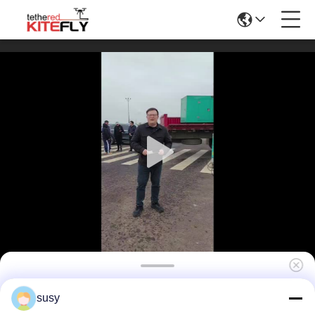
Drone Reinigingssysteem voor Hoge
susy
Gebouwen Kitefly