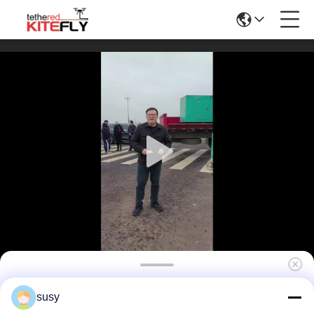
Système de nettoyage par drone pour
susy
immeubles de grande hauteur