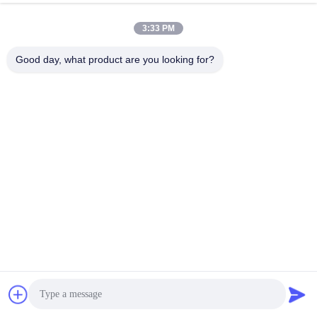
Causez Maintenant
3:33 PM
Envoyer Une Demande
Good day, what product are you looking for?
#
Système De Drone Filoguidé
#
Drone D'éclairage Attaché
#
Système D'alimentation Relié Aux Drones
Système lié
2026-03-24
192 vues
Système de nettoyage des drones: fonctionnement continu à haute altitude
24/7 avec alimentation connectée Remplacez le nettoyage manuel par la
solution de nettoyage industrielle de Kitefly. Les drones ...
Vue davantage
Messages du visiteur
Laissez un message
Aucun commentaire public