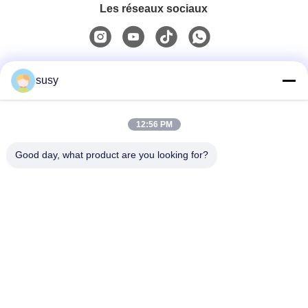
Les réseaux sociaux
Contactez rapidement
susy
Téléphone
12:56 PM
0086-19952400441
Good day, what product are you looking for?
Email
susy@tetheredsystem.com
Adresse
Chambre 1813, bloc C, n° 88 rue Pulin, district de
Pukou, ville de Nanjing, province du Jiangsu, Chine