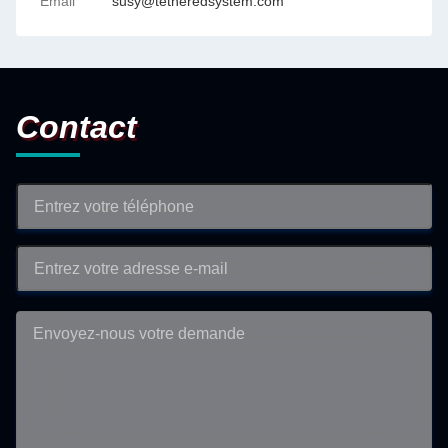
Email
susy@tetheredsystem.com
Contact