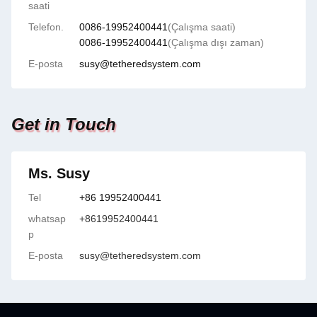
saati
Telefon.
0086-19952400441
(Çalışma saati)
0086-19952400441
(Çalışma dışı zaman)
E-posta
susy@tetheredsystem.com
Get in Touch
Ms. Susy
Tel
+86 19952400441
whatsap
+8619952400441
p
E-posta
susy@tetheredsystem.com