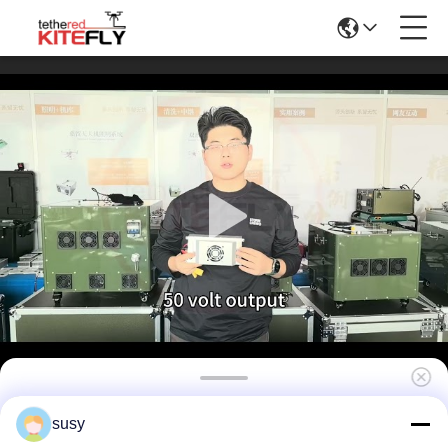
Inlaatspanning 800V-1000V Aan boord
susy
stroomvoorziening voor drones WF-