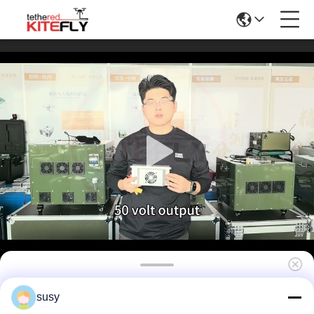
Input Voltage 800V-1000V Onboard Power
susy
Supply For Drone WF-1000S60-4K Китефий