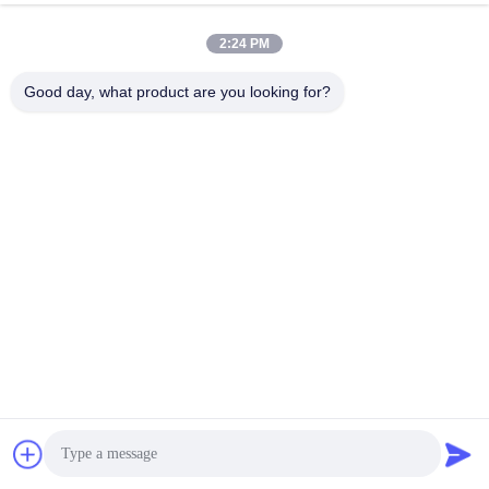
Побеседуйте Теперь
2:24 PM
Отправить Запрос
Good day, what product are you looking for?
#
Система Освещения Дронов
#
Привязанное Энергоснабжение Дронов
#
Бортовое Энергоснабжение
Дополнительные устройства для беспилотных летательных аппа
ратов
2026-07-15
8 виды
Основные характеристики Модель WF-1000S60-4K Совместимое
основание с выходом ≥ 4000 Вт при 800 ‰ 1000 Вдц; консультируйтесь с
командой по сопоставлению систем Входное напряжение 800 ‰ 1000
Вдц (номина...
Взгляд больше
Сообщения посетителя
Выйдите сообщение
Пока нет комментариев