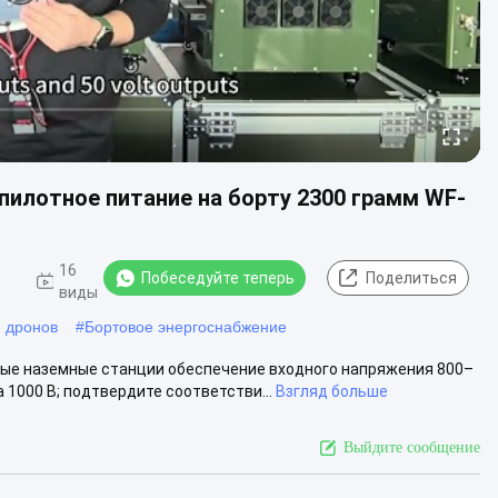
илотное питание на борту 2300 грамм WF-
-
16
Побеседуйте теперь
Поделиться
5
виды
 дронов
#
Бортовое энергоснабжение
ые наземные станции обеспечение входного напряжения 800–
 1000 В; подтвердите соответстви...
Взгляд больше
Выйдите сообщение