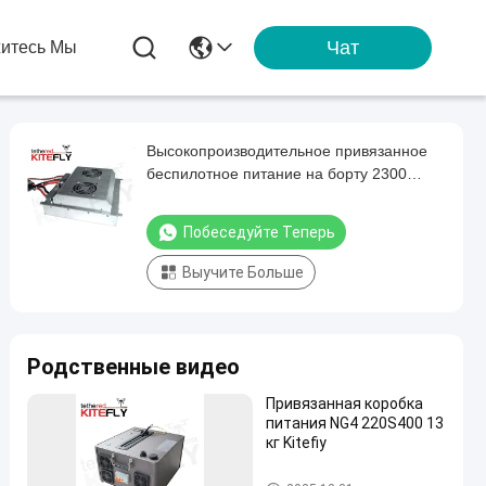
Чат
итесь Мы
Высокопроизводительное привязанное
беспилотное питание на борту 2300
грамм WF-1000S60-8K Kitefiy
Побеседуйте Теперь
Выучите Больше
Родственные видео
Привязанная коробка
питания NG4 220S400 13
кг Kitefiy
Дополнительные устройства