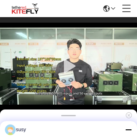
Wysokiej wydajności zasilanie drona na
susy
pokładzie 2300 gramów WF-1000S60-8K