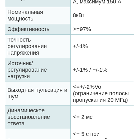
А, максимум 150 А
Номинальная
8кВт
мощность
Эффективность
>=97%
Точность
регулирования
+/-1%
напряжения
Источник/
регулирование
+/-1% / +/-1%
нагрузки
<=+/-2%Vo
Выходная пульсация и
(ограничение полосы
шум
пропускания 20 МГц)
Динамическое
восстановление
<= 2 мс
ответа
<= 5 с при