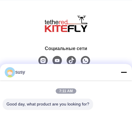
Социальные сети
susy
Быстрый контакт
7:11 AM
Телефон
0086-19952400441
Good day, what product are you looking for?
Электронная Почта
susy@tetheredsystem.com