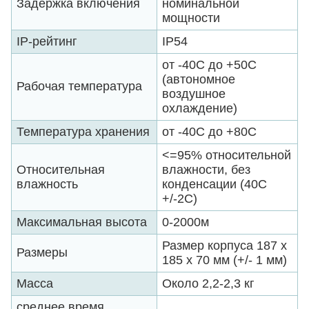
Задержка включения
номинальной
мощности
IP-рейтинг
IP54
от -40C до +50C
(автономное
Рабочая температура
воздушное
охлаждение)
Температура хранения
от -40С до +80С
<=95% относительной
Относительная
влажности, без
влажность
конденсации (40C
+/-2C)
Максимальная высота
0-2000м
Размер корпуса 187 x
Размеры
185 x 70 мм (+/- 1 мм)
Масса
Около 2,2-2,3 кг
среднее время