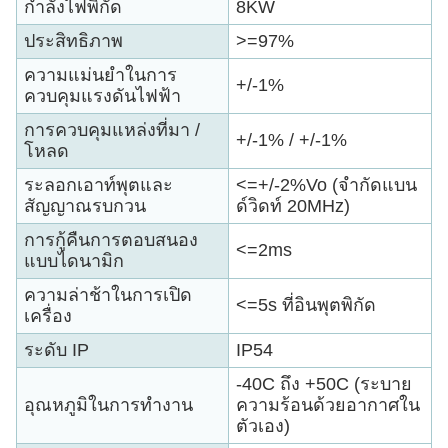
กำลังไฟพิกัด
8KW
ประสิทธิภาพ
>=97%
ความแม่นยำในการ
+/-1%
ควบคุมแรงดันไฟฟ้า
การควบคุมแหล่งที่มา /
+/-1% / +/-1%
โหลด
ระลอกเอาท์พุตและ
<=+/-2%Vo (จำกัดแบน
สัญญาณรบกวน
ด์วิดท์ 20MHz)
การกู้คืนการตอบสนอง
<=2ms
แบบไดนามิก
ความล่าช้าในการเปิด
<=5s ที่อินพุตพิกัด
เครื่อง
ระดับ IP
IP54
-40C ถึง +50C (ระบาย
อุณหภูมิในการทำงาน
ความร้อนด้วยอากาศใน
ตัวเอง)