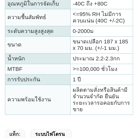
อุณหภูมิในการจัดเก็บ
-40C ถึง +80C
<=95% RH ไม่มีการ
ความชื้นสัมพัทธ์
ควบแน่น (40C +/-2C)
ระดับความสูงสูงสุด
0-2000ม
ขนาดเปลือก 187 x 185
ขนาด
x 70 มม. (+/-1 มม.)
น้ำหนัก
ประมาณ 2.2-2.3กก
MTBF
>=100,000 ชั่วโมง
การรับประกัน
1 ปี
ผลิตตามสั่งหรือสินค้ามี
จำนวนจำกัด ยืนยัน
ความพร้อมใช้งาน
ระยะเวลารอคอยกับการ
ขาย
แท็ก:
ระบบไฟโดรน