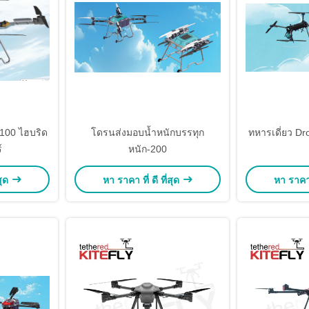
100 ไฮบริด
โดรนส่งมอบน้ำหนักบรรทุก
ทหารเดี่ยว D
์
หนัก-200
สุด
หา ราคา ที่ ดี ที่สุด
หา ราคา ท