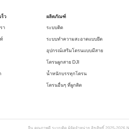
เร็ว
ผลิตภัณฑ์
เรา
ระบบติด
ฑ์
ระบบทำความสะอาดแบบยึด
อุปกรณ์เสริมโดรนแบบมีสาย
โดรนผูกสาย DJI
า
น้ำหนักบรรทุกโดรน
โดรนอื่นๆ ที่ผูกติด
จีน คุณภาพดี ระบบติด ผู้จัดจําหน่าย.ลิขสิทธิ์ 2025-2026 Na