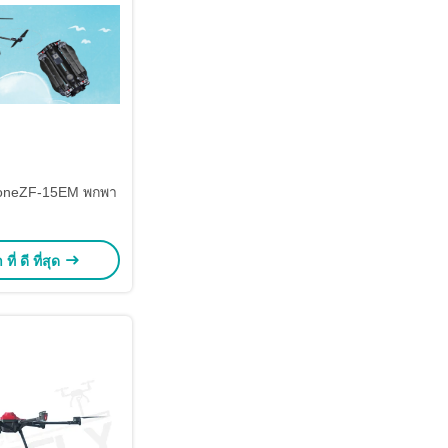
roneZF-15EM พกพา
ี่ ดี ที่สุด