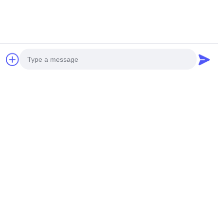
สื่อสังคม
Photo
Video Call
ติดต่อเร็ว
Audio Call
โทรศัพท์
0086-19952400441