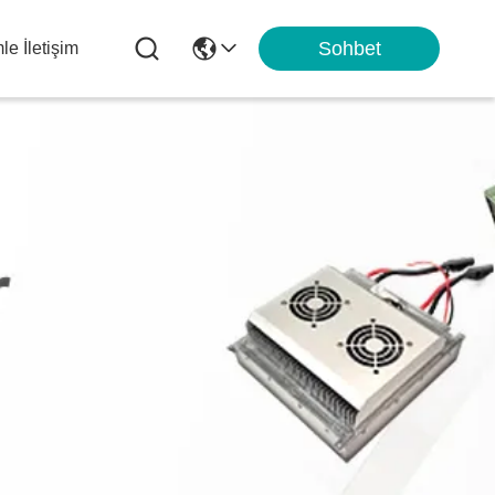
Sohbet
le İletişim