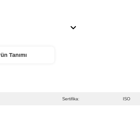
rün Tanımı
Sertifika:
ISO