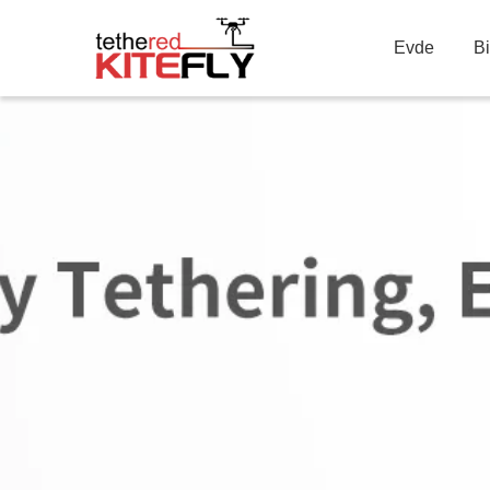
Evde
B