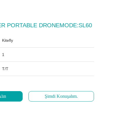
ER PORTABLE DRONEMODE:SL60
Kitefly
1
T/T
Alın
Şimdi Konuşalım.