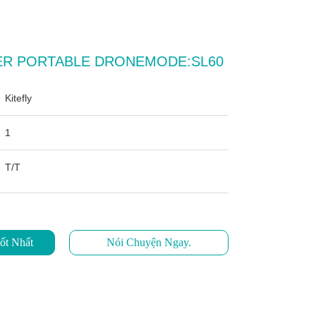
ER PORTABLE DRONEMODE:SL60
Kitefly
1
T/T
ốt Nhất
Nói Chuyện Ngay.