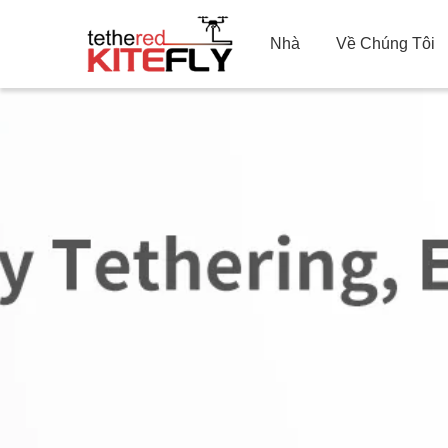
Nhà
Về Chúng Tôi