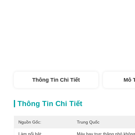
Thông Tin Chi Tiết
Mô 
Thông Tin Chi Tiết
Nguồn Gốc:
Trung Quốc
Làm nổi bật:
Máy bay trực thăng nhỏ không