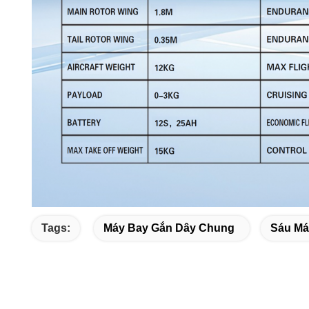
Tags:
Máy Bay Gắn Dây Chung
Sáu Má