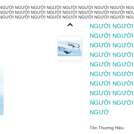
NGƯỜI NGƯỜI NGƯỜI NGƯỜI NGƯỜI NGƯỜI NGƯỜI NGƯỜI NG
NGƯỜI NGƯỜI NGƯỜI NGƯỜI NGƯỜI NGƯỜI NGƯỜI NGƯỜI NG
NGƯỜI NGƯỜI NGƯỜI NGƯỜI NGƯỜI NGƯỜI NGƯỜI NGƯỜI NG
NGƯỜI NGƯỜI
NGƯỜI NGƯỜI
NGƯỜI NGƯỜI
NGƯỜI NGƯỜI
NGƯỜI NGƯỜI
NGƯỜI NGƯỜI
NGƯỜI NGƯỜI
NGƯỜI NGƯỜI
NGƯỜI NGƯỜI
NGƯỜ
Tên Thương Hiệu: