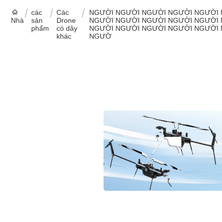
các
Các
NGƯỜI NGƯỜI NGƯỜI NGƯỜI NGƯỜI 
Nhà
sản
Drone
NGƯỜI NGƯỜI NGƯỜI NGƯỜI NGƯỜI 
phẩm
có dây
NGƯỜI NGƯỜI NGƯỜI NGƯỜI NGƯỜI 
khác
NGƯỜ