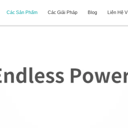
Các Sản Phẩm
Các Giải Pháp
Blog
Liên Hệ V