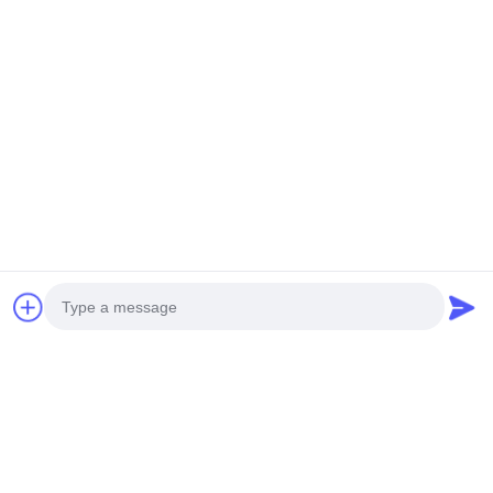
HEAVY DUTY HELICOPTER
3.5M WINGSPAN VTOL
S260 ที่ไม่มีคนขับ
Drone V35
หา ราคา ที่ ดี ที่สุด
หา ราคา ที่ ดี ที่สุด
สื่อสังคม
Photo
Video Call