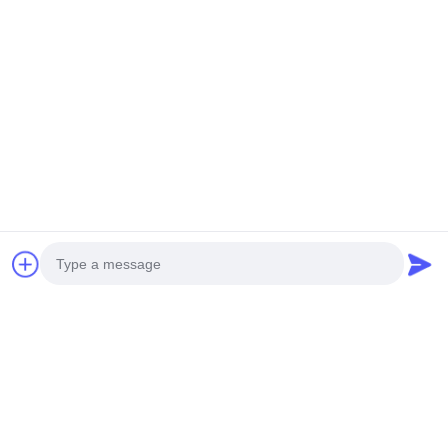
ZWARE ONBEMANDE
3.5M WINGSPAN VTOL
HELIKOPTERT S260
DRONE V35
Krijg Beste Prijs
Krijg Beste Prijs
Sociale media
Photo
Snel contact
Video Call