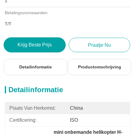
1
Betalingsvoorwaarden:
T/T
Krijg Beste Prijs
Praatje Nu
Detailinformatie
Productomschrijving
Detailinformatie
Plaats Van Herkomst:
China
Certificering:
ISO
mini onbemande helikopter H-