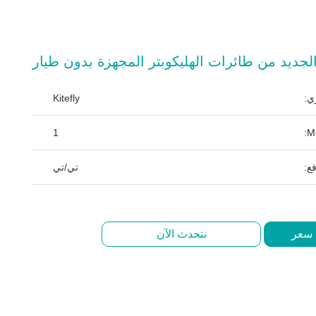
لجديد من طائرات الهليكوبتر المجهزة بدون طيار
ي:
Kitefly
1
ع:
تي/تي
 سعر
نتحدث الآن