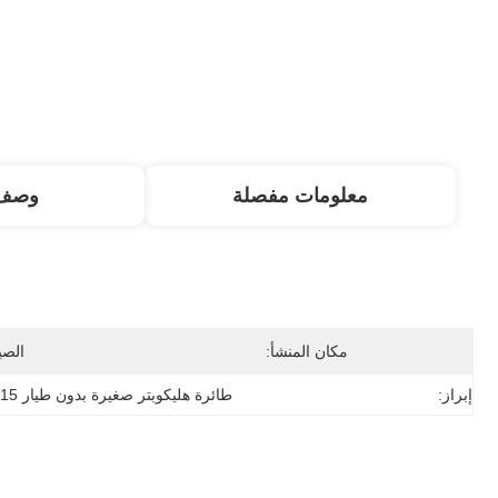
معلومات مفصلة
وصف 
مكان المنشأ:
الصي
إبراز:
طائرة هليكوبتر صغيرة بدون طيار H-15