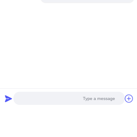
الجيل الجديد من طائرات
3.5M WINGSPAN VTOL
الهليكوبتر المجهزة بدون طيار
DRONE V35
احصل على أفضل سعر
احصل على أفضل سعر
وسائل التواصل الاجتماعي
Photo