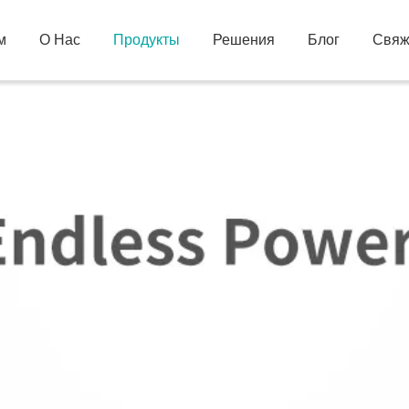
м
О Нас
Продукты
Решения
Блог
Свяж