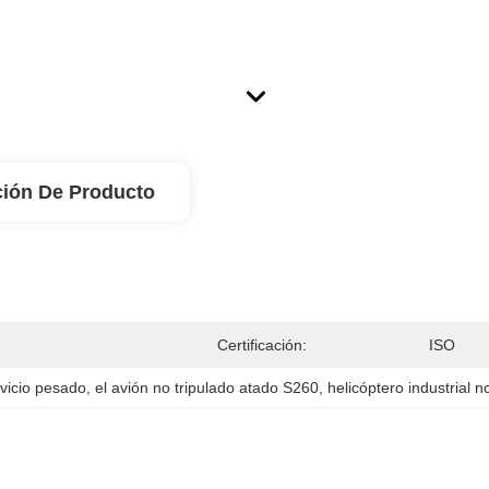
ción De Producto
Certificación:
ISO
rvicio pesado
, 
el avión no tripulado atado S260
, 
helicóptero industrial 