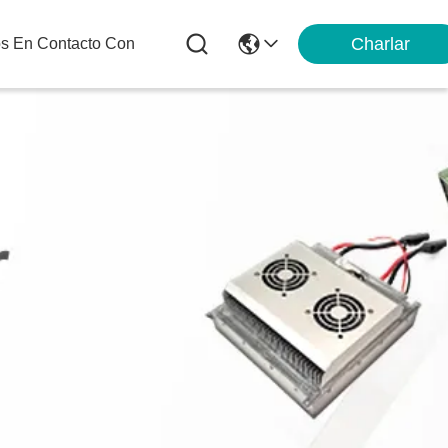
Charlar
os En Contacto Con