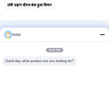
लंबी उड़ान धीरज बंधा हुआ विमान
संबंधित उत्पाद
susy
9:43 AM
Good day, what product are you looking for?
नई पीढ़ी का मिनी मानव रहित
3.5M विंगस्पैन वीटीओएल ड्रोन
हेलीकॉप्टर एच-15
वी35