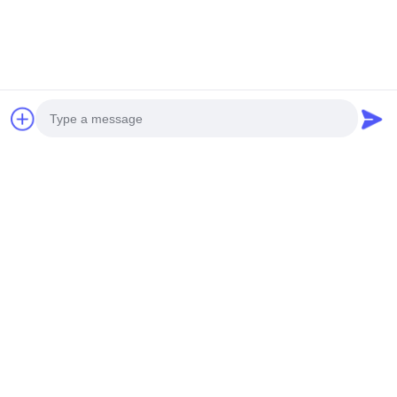
सबसे अच्छी कीमत पाएं
सबसे अच्छी कीमत पाएं
सोशल मीडिया
Photo
Video Call
Audio Call
त्वरित संपर्क
टेलीफोन
0086-19952400441