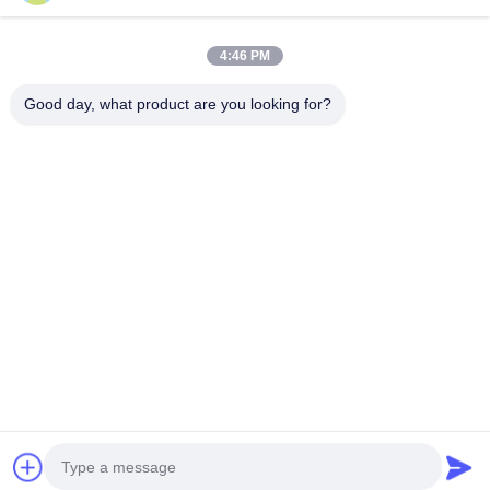
त्वरित संपर्क
4:46 PM
टेलीफोन
Good day, what product are you looking for?
0086-19952400441
ईमेल
susy@tetheredsystem.com
पता
कमरा 1813, ब्लॉक सी, नंबर 88 पुलिन रोड, पुकोउ जिला, नानजिंग शहर,
जियांग्सू प्रांत, चीन
गोपनीयता नीति
|
साइटमैप
चीन अच्छी गुणवत्ता टैथर्ड सिस्टम आपूर्तिकर्ता. कॉपीराइट © 2025-2026 Nanjing
Airfly Electronic Technology Co., Ltd. सभी अधिकार सुरक्षित हैं।