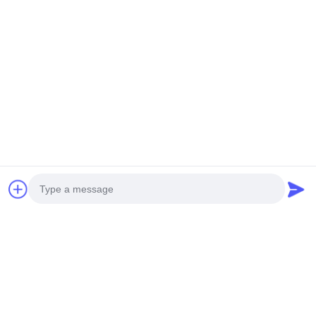
ΕΛΙΚΟΠΤΡΟΣ
3,5M WINGSPAN VTOL
ΑΠΟΦΟΥΡΕΙΣΜΟΥ S260
DRONE V35
Πάρτε την καλύτερη τιμή
Πάρτε την καλύτερη τιμή
Κοινωνικά Μέσα
Photo
Γρήγορη επικοινωνία
Video Call