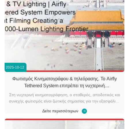
2025-10-12
Φωτισμός Κινηματογράφου & τηλεόρασης. Το Airfly
Tethered System επιτρέπει τη νυχτερινή
κινηματογράφηση δημιουργώντας ένα σύνορο
Στη νυχτερινή κινηματογράφηση, ο σταθερός, αποδοτικός και
φωτισμού 300.000 φωτεινών.
συνεχής φωτισμός είναι ζωτικής σημασίας για την εξασφάλιση
παραγωγής υψηλής ποιότητας. Πρόσφατα, η βάση
Δείτε περισσότερων
κινηματογράφησης Dongyang Hengdian Film and Television
Base εισήγαγε 30 συστήματα φωτισμού με drone με καλώδιο
που παρέχονται από την ...