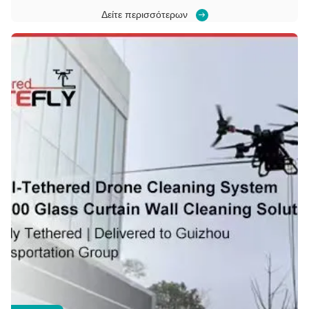
Ενέργεια του Αεροφωτισμού Χωρίς Μόνιμη Υποδομή Οι
Δείτε περισσότερων
νυχτερινές εργασίες διάσωσης σε περίπτωση έκτακτης
ανάγκης, επισκευής δικτύου ηλεκτρικής ενέργειας και
απομακρυσμένων χώρων κατασκευής έχουν ένα κοινό
πρόβλημα:χωρίς αξ...