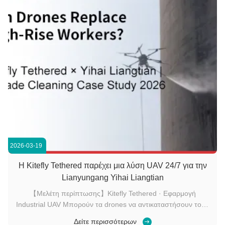
2026-03-19
Η Kitefly Tethered παρέχει μια λύση UAV 24/7 για την
Lianyungang Yihai Liangtian
【Μελέτη περίπτωσης】Kitefly Tethered · Εφαρμογή
Industrial UAV Μπορούν τα drones να αντικαταστήσουν τους
ανθρώπινους εργάτες σε επικίνδυνο καθαρισμό
Δείτε περισσότερων