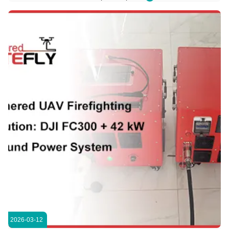
πολυώροφων; Το Kitefly Tethered προσφέρει μια 24/7
Tethered λύση UAV για το Lianyungang Yihai Liangtian
Ημερομηνία: 10 Μαρτίου 2025 | Τοποθεσία: ...
2026-03-12