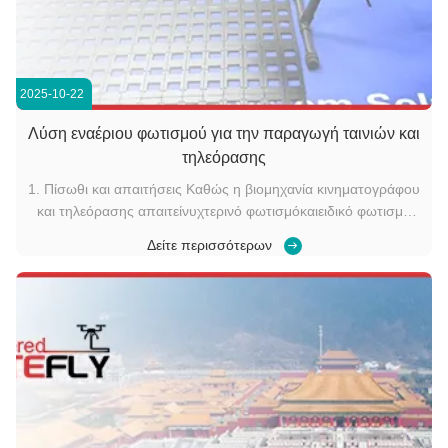
2025-10-22
Λύση εναέριου φωτισμού για την παραγωγή ταινιών και
τηλεόρασης
1. Πίσωθι και απαιτήσεις Καθώς η βιομηχανία κινηματογράφου
και τηλεόρασης απαιτείνυχτερινό φωτισμόκαιειδικό φωτισμό
σκηνήςΗ παραδοσιακή συσκευή φωτισμού αντιμετωπίζει
Δείτε περισσότερων
προκλήσεις όπως:σταθερές θέσεις φωτισμού,περιορισμένη
κινητικότητα, καιπεριορισμοί τροφοδοσίας.Τα συστήματα
φωτισμού που βασίζονται σ...