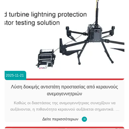
2025-11-21
Λύση δοκιμής αντιστάτη προστασίας από κεραυνούς
ανεμογεννητριών
Καθώς οι διαστάσεις της ανεμογεννήτριας συνεχίζουν να
αυξάνονται, η πιθανότητα κεραυνού αυξάνεται σημαντικά. Ο
κεραυνός μπορεί να καταστρέψει τα συστήματα ελέγχου του
Δείτε περισσότερων
στροβίλου, τα ηλεκτρικά εξαρτήματα, τα πτερύγια και τις
γεννήτριες. Υπολογίζεται ότιΗ αστραπή αντιπροσωπεύει το