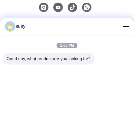
Γρήγορη επικοινωνία
susy
Τηλ.
1:08 PM
0086-19952400441
Good day, what product are you looking for?
Ηλεκτρονικό Ταχυδρομείο
susy@tetheredsystem.com
Διεύθυνση
Δωμάτιο 1813, Μπλοκ C, No. 88 Pulin Road, Pukou
District, Nanjing City, Jiangsu Province, Κίνα
Πολιτική Μυστικότητας
|
Sitemap