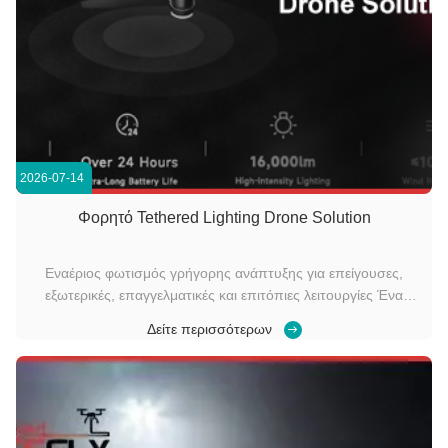
2026-07-14
Φορητό Tethered Lighting Drone Solution
Εναέριος φωτισμός γρήγορης ανάπτυξης για επείγουσες,
εξωτερικές, επαγγελματικές και επιτόπιες λειτουργίες Ένα
συμπαγές drone με δεμένο φωτισμό κατηγορίας 249g που
Δείτε περισσότερων
ανυψώνει μια πηγή φωτός LED υψηλής φωτεινότητας στον
αέρα, παρέχοντας γρήγορο, ευέλικτο και μακράς διαρκείας
φωτισμό από πάνω για προσωρι...