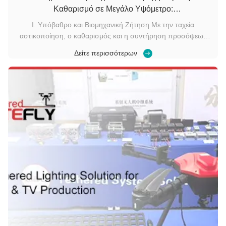
Καθαρισμό σε Μεγάλο Υψόμετρο:
Επαναπροσδιορίζοντας το Νέο Πρότυπο
I. Υπόβαθρο και Βιομηχανική Ζήτηση Με την ταχεία
αστικοποίηση, ο καθαρισμός και η συντήρηση προσόψεων
ψηλών κτιρίων, πύργων ψύξης εργοστασίων παραγωγής
Δείτε περισσότερων
ενέργειας και εξωτερικών χώρων χημικών εγκαταστάσεων
έχουν καταστεί επείγουσες βιομηχανικές ανάγκες.Ο
παραδοσιακός χειρωνακτικός καθαρισμός με σχοιν...