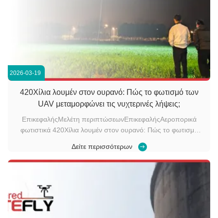
2026-03-19
420Χίλια λουμέν στον ουρανό: Πώς το φωτισμό των
UAV μεταμορφώνει τις νυχτερινές λήψεις;
ΕπικεφαλήςΜελέτη περιπτώσεωνΕπικεφαλήςΑεροπορικά
φωτιστικά 420Χίλια λουμέν στον ουρανό: Πώς το φωτισμό
των UAV μεταμορφώνει τις νυχτερινές λήψεις; Το σύστημα
Δείτε περισσότερων
εναέριου φωτισμού που συνδέεται με το Kitefly περνά πλήρη
αποδοχή στην Hengdian Film & TV Base Συστήματα εναέριου
φωτισμού M40, σχεδιασμένα γι...