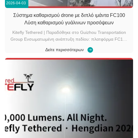
2026-04-03
Σύστημα καθαρισμού drone με διπλό ιμάντα FC100
Λύση καθαρισμού γυάλινων προσόψεων
Kitefly Tethered | Παραδόθηκε στο Guizhou Transportation
Group Ενσωματωμένη ανάπτυξη πεδίου: πλατφόρμα FC100
με μονάδα ισχύος εδάφους, καρούλι καλωδίου και αντλία
Δείτε περισσότερων
νερού υψηλής πίεσης. Διαμόρφωση συστήματος Αυτή η
ανάπτυξη ενσωματώνει τέσσερα βασικά εξαρτήματα από τη
σειρά προϊόντων της Kitefly ...