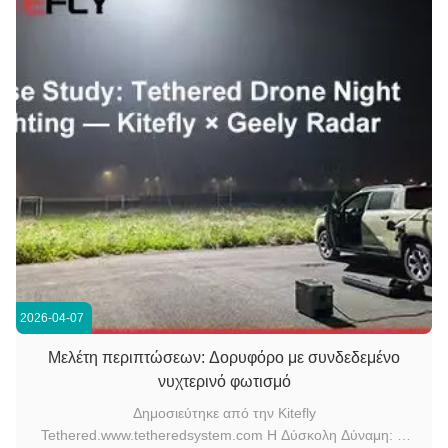
2026-04-07
Μελέτη περιπτώσεων: Δορυφόρο με συνδεδεμένο
νυχτερινό φωτισμό
Δημοσιεύτηκε από την Kitefly
Tethered.www.tetheredsystem.com Η Δύσκολη Δύναμη: Η