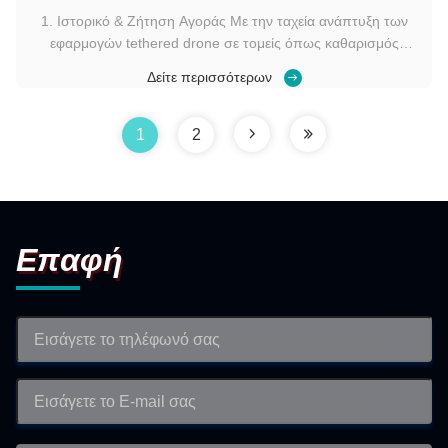
1. Ιστορικό & Ζήτηση Αγοράς Με την ταχεία ανάπτυξη των
εφαρμογών tethered drone σε τομείς όπως καθαρισμός
ψηλών κτιρίων, εναέριος ψεκασμός, επικοινωνίες έκτακτης
Δείτε περισσότερων
ανάγκης και εναέριος φωτισμός, οι πελάτες απαιτούν
συστήματα τροφοδοσίας tethered UAV μεγάλης διάρκειας,
υψηλής ισχύος και υψηλής αξιοπιστ...
1
2
Επαφή