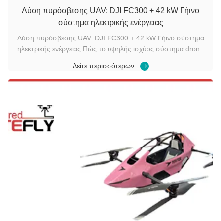
Λύση πυρόσβεσης UAV: DJI FC300 + 42 kW Γήινο
σύστημα ηλεκτρικής ενέργειας
Λύση πυρόσβεσης UAV: DJI FC300 + 42 kW Γήινο σύστημα
ηλεκτρικής ενέργειας Πώς το υψηλής ισχύος σύστημα drone
της Kitefly Tethered σπάει τα όρια υψόμετρου, αντοχής και
Δείτε περισσότερων
φορτίου που έχουν περιορίσει εδώ και καιρό την εναέρια
πυρόσβεση, την καταστολή υψηλών κτιρίων, την
παρακολούθηση των πυρκαγιών,και α...