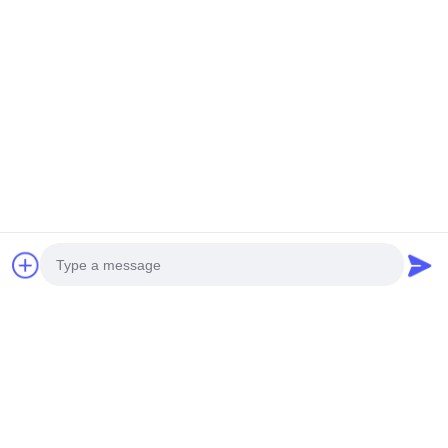
Elicóptero não tripulado de
DRONE VTOL V35 DE 3,5M
serviço pesado S260
DE ENVERGURA DE ASA
Obtenha o melhor preço
Obtenha o melhor preço
Redes Sociais
Photo
Video Call
Contato rápido