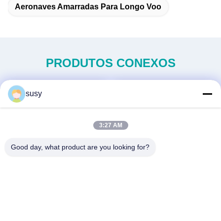
Aeronaves Amarradas Para Longo Voo
PRODUTOS CONEXOS
susy
3:27 AM
Good day, what product are you looking for?
Nova geração de helicóptero
Elicóptero não tripulado de
não tripulado MINI H-15
serviço pesado S260