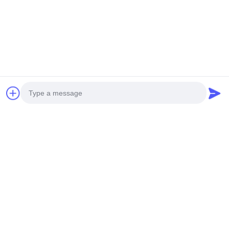
Obtenha o melhor preço
Obtenha o melhor preço
Redes Sociais
Photo
Contato rápido
Video Call
Audio Call
Telefone
0086-19952400441