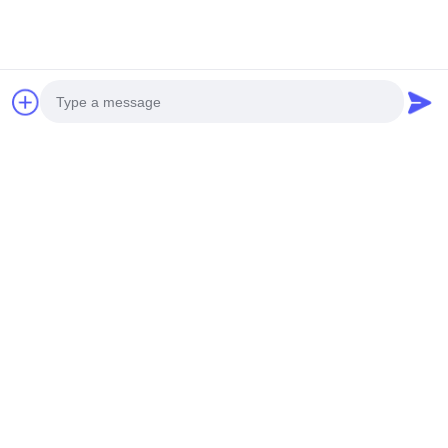
สื่อสังคม
Photo
Video Call
ติดต่อเร็ว
Audio Call
โทรศัพท์
0086-19952400441
อีเมล