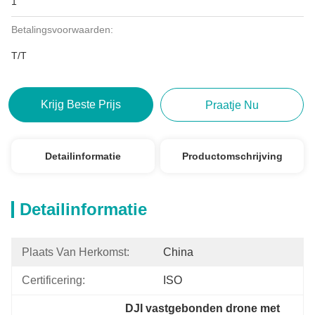
1
Betalingsvoorwaarden:
T/T
Krijg Beste Prijs
Praatje Nu
Detailinformatie
Productomschrijving
Detailinformatie
Plaats Van Herkomst:
China
Certificering:
ISO
DJI vastgebonden drone met 