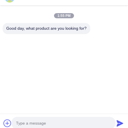
1:55 PM
Good day, what product are you looking for?
NIEUWE GENERATIE MINI
ZWARE ONBEMANDE
ONBEMANDE HELIKOPTER
HELIKOPTERT S260
H-15
Krijg Beste Prijs
Krijg Beste Prijs