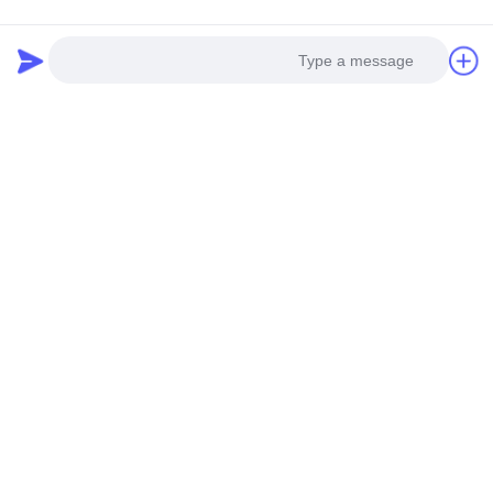
وسائل التواصل الاجتماعي
Photo
اتصال سريع
Video Call
Audio Call
الهاتف
0086-19952400441
البريد الإلكتروني
susy@tetheredsystem.com
العنوان