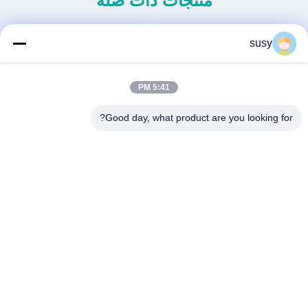
منتجات ذات صلة
susy
5:41 PM
Good day, what product are you looking for?
الجيل الجديد من طائرات
طائرة هليكوبتر ثقيلة غير مأهولة
الهليكوبتر المجهزة بدون طيار
S260
احصل على أفضل سعر
احصل على أفضل سعر