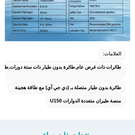
العلامات:
طائرات ذات غرض عام,طائرة بدون طيار ذات ستة دورات,طائرا
طائرة بدون طيار متصلة بـ (دي جي آي) مع طاقة هجينة
منصة طيران متعددة الدوارات U150