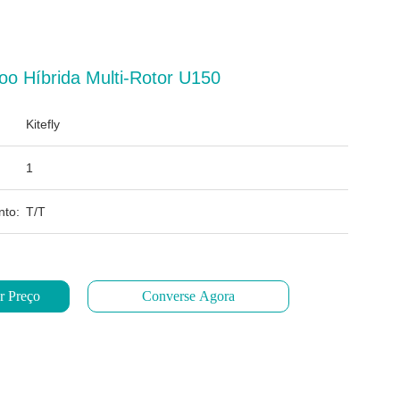
oo Híbrida Multi-Rotor U150
Kitefly
1
to:
T/T
r Preço
Converse Agora