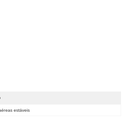
O
aéreas estáveis