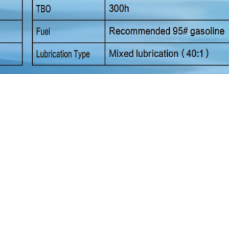
das
Drone De Seis Rotores Resistência A Voos Long