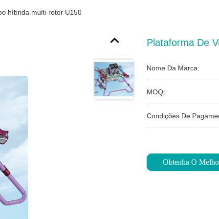
o híbrida multi-rotor U150
Plataforma De V
Nome Da Marca:
MOQ:
Condições De Pagamen
Obtenha O Melho