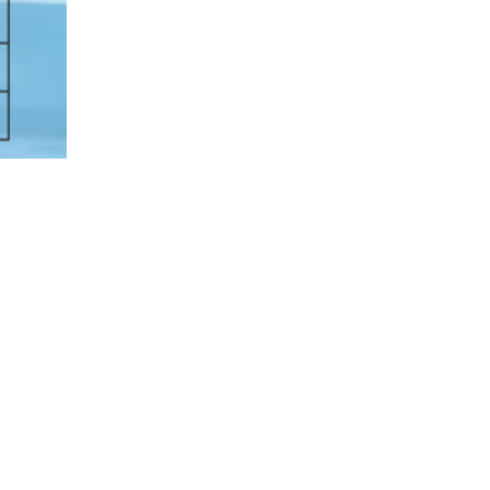
os
Aeronaves Amarradas Para Longo Voo