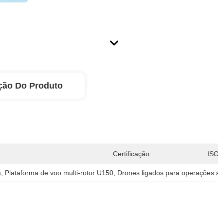
ção Do Produto
Certificação:
IS
a
, 
Plataforma de voo multi-rotor U150
, 
Drones ligados para operações 