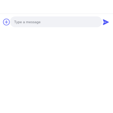
Les réseaux sociaux
Photo
Contactez rapidement
Video Call
Téléphone
Audio Call
0086-19952400441
Email
susy@tetheredsystem.com