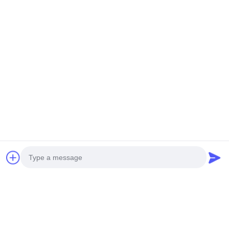
เฮลิคอปเตอร์ไร้คนขับขนาด
HEAVY DUTY HELICOPTER
เล็กรุ่นใหม่ H-15
S260 ที่ไม่มีคนขับ
หา ราคา ที่ ดี ที่สุด
หา ราคา ที่ ดี ที่สุด
สื่อสังคม
Photo