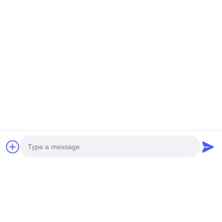
Nova geração de helicóptero
Elicóptero não tripulado de
não tripulado MINI H-15
serviço pesado S260
Obtenha o melhor preço
Obtenha o melhor preço
Redes Sociais
Photo
Contato rápido