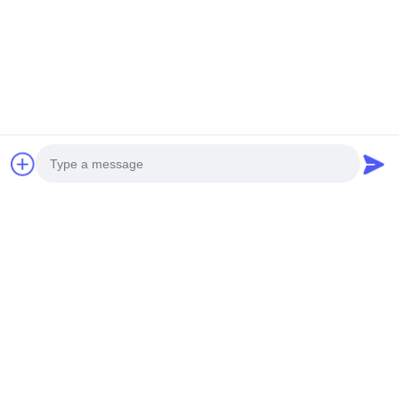
Ottenga il migliore prezzo
Ottenga il migliore prezzo
Mezzi sociali
Photo
Contatto rapido
Video Call
Audio Call
Telefono
0086-19952400441