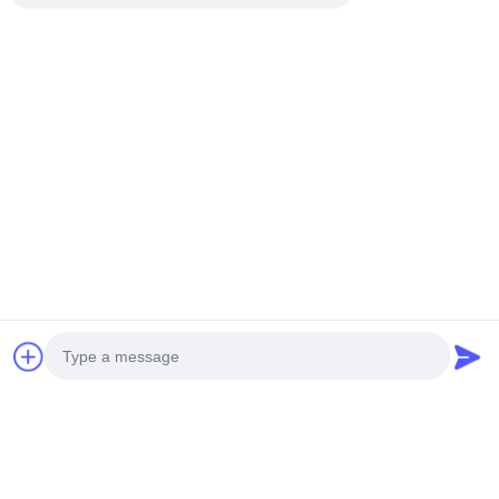
ΜΙΝΙ ΜΗ επανδρωμένο
ΕΛΙΚΟΠΤΡΟΣ
ΕΛΙΚΟΠΤΕΡΟ ΝΕΑΣ ΓΕΝΙΑΣ
ΑΠΟΦΟΥΡΕΙΣΜΟΥ S260
H-15
Πάρτε την καλύτερη τιμή
Πάρτε την καλύτερη τιμή
Κοινωνικά Μέσα
Photo
Γρήγορη επικοινωνία