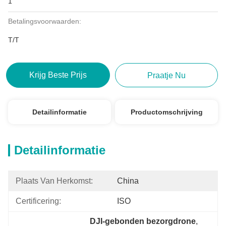
1
Betalingsvoorwaarden:
T/T
Krijg Beste Prijs
Praatje Nu
Detailinformatie
Productomschrijving
Detailinformatie
Plaats Van Herkomst:
China
Certificering:
ISO
DJI-gebonden bezorgdrone
, 