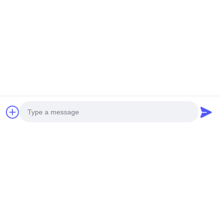
NIEUWE GENERATIE MINI
ZWARE ONBEMANDE
ONBEMANDE HELIKOPTER
HELIKOPTERT S260
H-15
Krijg Beste Prijs
Krijg Beste Prijs
Sociale media
Photo
Snel contact
Video Call
Audio Call
Tel.