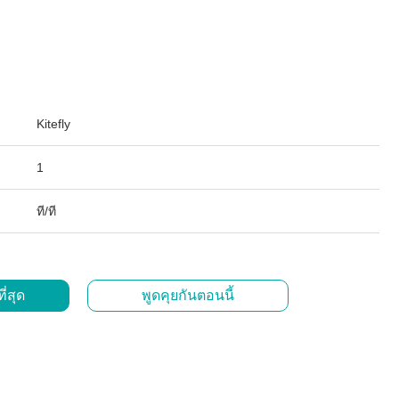
Kitefly
1
ที/ที
ี่สุด
พูดคุยกันตอนนี้