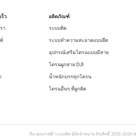
เร็ว
ผลิตภัณฑ์
เรา
ระบบติด
ฑ์
ระบบทำความสะอาดแบบยึด
อุปกรณ์เสริมโดรนแบบมีสาย
โดรนผูกสาย DJI
า
น้ำหนักบรรทุกโดรน
โดรนอื่นๆ ที่ผูกติด
จีน คุณภาพดี ระบบติด ผู้จัดจําหน่าย.ลิขสิทธิ์ 2025-2026 Na