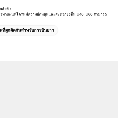
าดลำตัว
ะการทำแผนที่โดรนมีความยืดหยุ่นและสะดวกยิ่งขึ้น U40, U60 สามารถ
ินที่ผูกติดกันสําหรับการบินยาว