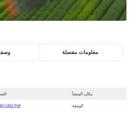
معلومات مفصلة
وصف 
مكان المنشأ:
الصي
الوثيقة:
40-U60.pdf