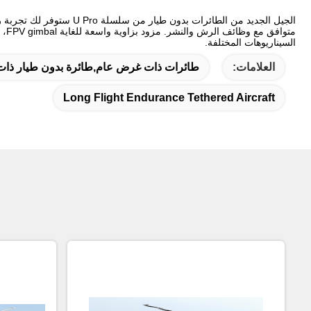
الجيل الجديد من الطائرات بدون طيار من سلسلة U Pro ستوفر لك تجربة رائعة. هيكل جديد مصمم على شكل الجمالون مع أذرع قابلة للطي لتقليل حجم الجسم،
السيناريوهات المختلفة.
العلامات:
طائرات ذات غرض عام,طائرة بدون طيار ذات 
Long Flight Endurance Tethered Aircraft