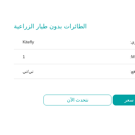
الطائرات بدون طيار الزراعية
ي:
Kitefly
1
ع:
تي/تي
 سعر
نتحدث الآن