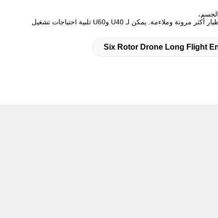
متوافق مع وظائف الرش والنشر. مزود بزاوية واسعة للغاية FPV gimbal، مما يجعل المشغل لديه رؤية واسعة في الميدان ورسم خرائط الطائرات بدون طيار أكثر مرونة وملاءمة. يمكن لـ U40 وU60 تلبية احتياجات تشغيل
Six Rotor Drone Long Flight 