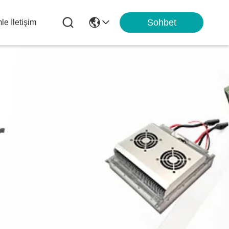
Sohbet
le İletişim