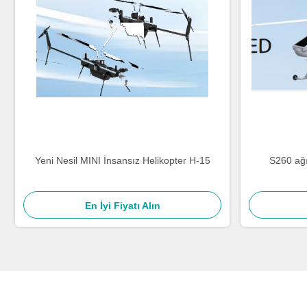
Yeni Nesil MINI İnsansız Helikopter H-15
S260 ağı
En İyi Fiyatı Alın