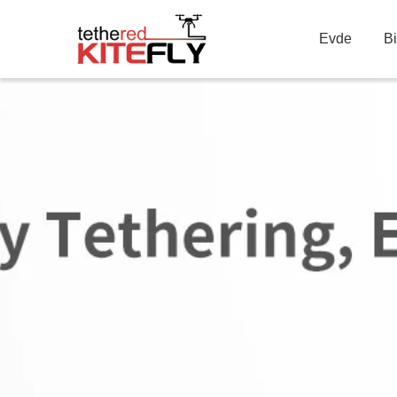
Evde
B