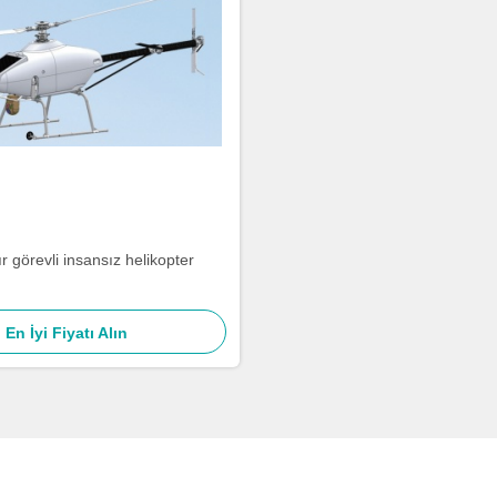
r görevli insansız helikopter
En İyi Fiyatı Alın