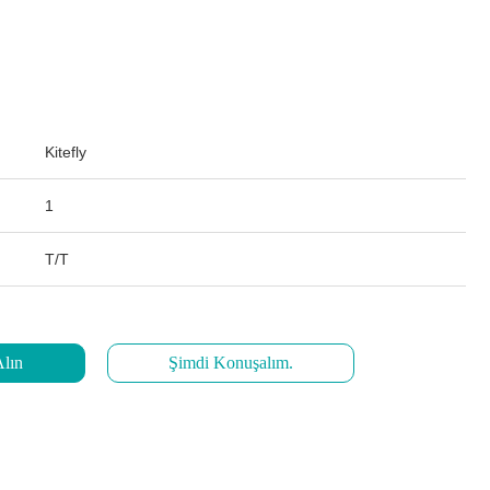
Kitefly
1
T/T
Alın
Şimdi Konuşalım.