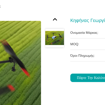
ς
Κηφήνας Γεωργί
Ονομασία Μάρκας:
MOQ:
Όροι Πληρωμής:
Πάρτε Την Καλύτε