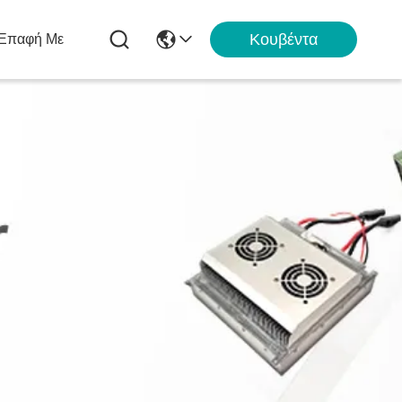
Κουβέντα
 Επαφή Με