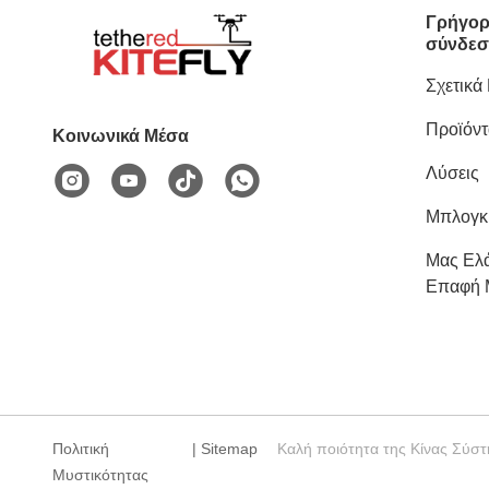
Γρήγο
σύνδε
Σχετικά
Προϊόντ
Κοινωνικά Μέσα
Λύσεις
Μπλογκ
Μας Ελά
Επαφή 
Πολιτική
|
Sitemap
Καλή ποιότητα της Κίνας Σύστη
Μυστικότητας