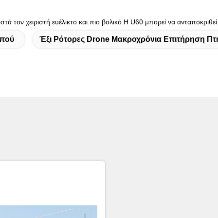
τά τον χειριστή ευέλικτο και πιο βολικό.Η U60 μπορεί να ανταποκριθεί 
οπού
Έξι Ρότορες Drone Μακροχρόνια Επιτήρηση Π