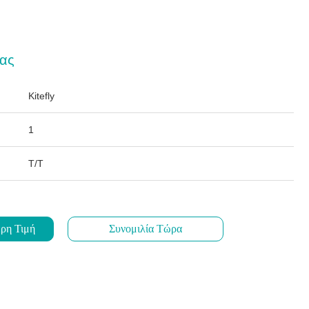
ας
Kitefly
1
T/T
ρη Τιμή
Συνομιλία Τώρα