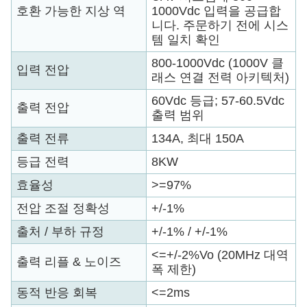
호환 가능한 지상 역
1000Vdc 입력을 공급합
니다. 주문하기 전에 시스
템 일치 확인
800-1000Vdc (1000V 클
입력 전압
래스 연결 전력 아키텍처)
60Vdc 등급; 57-60.5Vdc
출력 전압
출력 범위
출력 전류
134A, 최대 150A
등급 전력
8KW
효율성
>=97%
전압 조절 정확성
+/-1%
출처 / 부하 규정
+/-1% / +/-1%
<=+/-2%Vo (20MHz 대역
출력 리플 & 노이즈
폭 제한)
동적 반응 회복
<=2ms