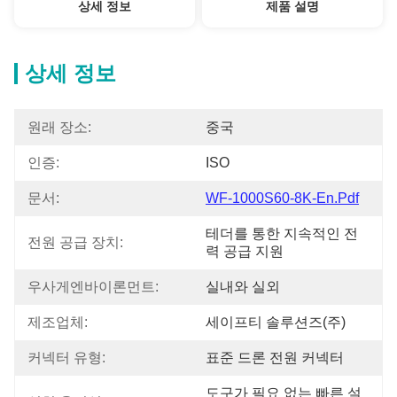
상세 정보
제품 설명
상세 정보
원래 장소:
중국
인증:
ISO
문서:
WF-1000S60-8K-En.pdf
테더를 통한 지속적인 전
전원 공급 장치:
력 공급 지원
우사게엔바이론먼트:
실내와 실외
제조업체:
세이프티 솔루션즈(주)
커넥터 유형:
표준 드론 전원 커넥터
도구가 필요 없는 빠른 설