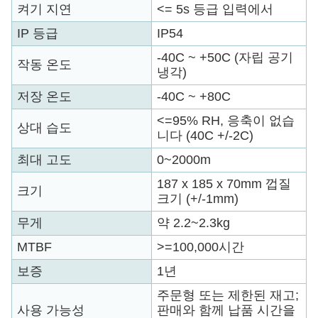
켜기 지연
<= 5s 등급 입력에서
IP 등급
IP54
-40C ~ +50C (자립 공기
작동 온도
냉각)
저장 온도
-40C ~ +80C
<=95% RH, 응축이 없습
상대 습도
니다 (40C +/-2C)
최대 고도
0~2000m
187 x 185 x 70mm 껍질
크기
크기 (+/-1mm)
무게
약 2.2~2.3kg
MTBF
>=100,000시간
보증
1년
주문형 또는 제한된 재고;
사용 가능성
판매와 함께 납품 시간을