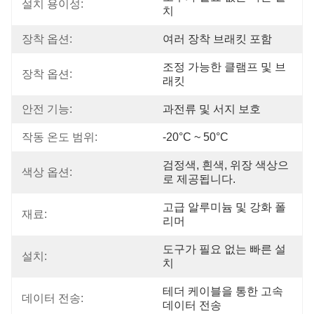
설치 용이성:
치
장착 옵션:
여러 장착 브래킷 포함
조정 가능한 클램프 및 브
장착 옵션:
래킷
안전 기능:
과전류 및 서지 보호
작동 온도 범위:
-20°C ~ 50°C
검정색, 흰색, 위장 색상으
색상 옵션:
로 제공됩니다.
고급 알루미늄 및 강화 폴
재료:
리머
도구가 필요 없는 빠른 설
설치:
치
테더 케이블을 통한 고속 
데이터 전송:
데이터 전송