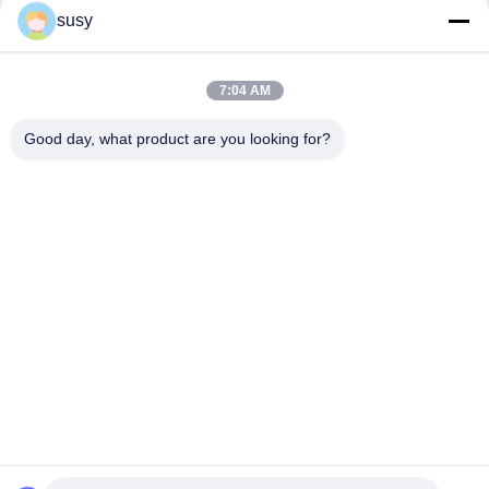
susy
빠른 연락
7:04 AM
Tel
Good day, what product are you looking for?
0086-19952400441
이메일
susy@tetheredsystem.com
주소
방 1813, 블록 C, 88 푸린 로드, 푸쿠 구, 난징 시, Jiangsu
주, 중국
개인 정보 정책
|
사이트맵
중국 좋은 품질 테더링 시스템 공급업체. 저작권 © 2025-2026