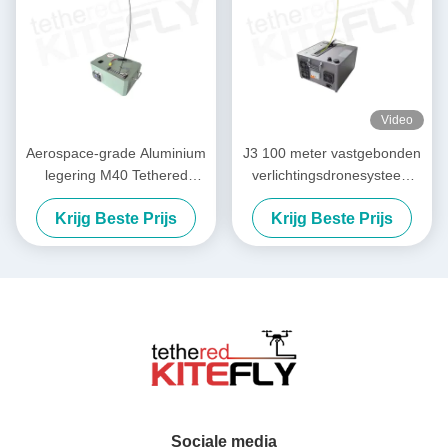
Video
Aerospace-grade Aluminium
J3 100 meter vastgebonden
legering M40 Tethered
verlichtingsdronesysteem
Lighting System IP54 Kitefly
met maximale lading van 3
Krijg Beste Prijs
Krijg Beste Prijs
kg vlieger
Sociale media