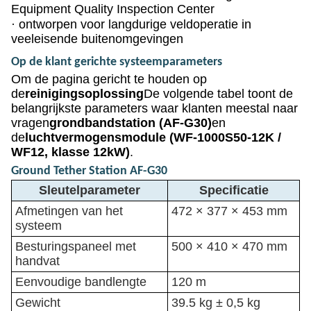
Equipment Quality Inspection Center
·
ontworpen voor langdurige veldoperatie in
veeleisende buitenomgevingen
Op de klant gerichte systeemparameters
Om de pagina gericht te houden op
de
reinigingsoplossing
De volgende tabel toont de
belangrijkste parameters waar klanten meestal naar
vragen
grondbandstation (AF-G30)
en
de
luchtvermogensmodule (WF-1000S50-12K /
WF12, klasse 12kW)
.
Ground Tether Station AF-G30
Sleutelparameter
Specificatie
Afmetingen van het
472 × 377 × 453 mm
systeem
Besturingspaneel met
500 × 410 × 470 mm
handvat
Eenvoudige bandlengte
120 m
Gewicht
39.5 kg ± 0,5 kg