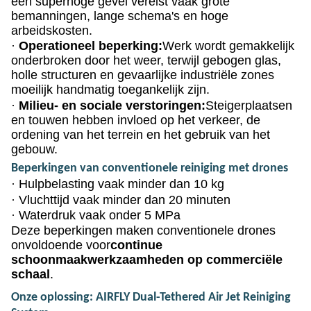
een superhoge gevel vereist vaak grote
bemanningen, lange schema's en hoge
arbeidskosten.
·
Operationeel beperking:
Werk wordt gemakkelijk
onderbroken door het weer, terwijl gebogen glas,
holle structuren en gevaarlijke industriële zones
moeilijk handmatig toegankelijk zijn.
·
Milieu- en sociale verstoringen:
Steigerplaatsen
en touwen hebben invloed op het verkeer, de
ordening van het terrein en het gebruik van het
gebouw.
Beperkingen van conventionele reiniging met drones
·
Hulpbelasting vaak minder dan 10 kg
·
Vluchttijd vaak minder dan 20 minuten
·
Waterdruk vaak onder 5 MPa
Deze beperkingen maken conventionele drones
onvoldoende voor
continue
schoonmaakwerkzaamheden op commerciële
schaal
.
Onze oplossing: AIRFLY Dual-Tethered Air Jet Reiniging