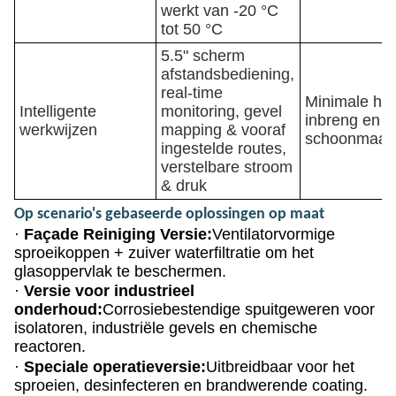
werkt van -20 °C
tot 50 °C
5.5" scherm
afstandsbediening,
real-time
Minimale ha
Intelligente
monitoring, gevel
inbreng en v
werkwijzen
mapping & vooraf
schoonmaakc
ingestelde routes,
verstelbare stroom
& druk
Op scenario's gebaseerde oplossingen op maat
·
Façade Reiniging Versie:
Ventilatorvormige
sproeikoppen + zuiver waterfiltratie om het
glasoppervlak te beschermen.
·
Versie voor industrieel
onderhoud:
Corrosiebestendige spuitgeweren voor
isolatoren, industriële gevels en chemische
reactoren.
·
Speciale operatieversie:
Uitbreidbaar voor het
sproeien, desinfecteren en brandwerende coating.