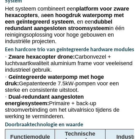
System
Het systeem combineert een
platform voor zware
hexacopters
, a
een hoogdruk waterpomp met
een geïntegreerd systeem
, en een
dubbel
redundant aangesloten stroomsysteem
in één
reinigingsoplossing voor hoge gebouwen en
industriële projecten.
Een hardcore trio van geïntegreerde hardware modules
·
Zware hexacopter drone:
Carbonvezel +
luchtvaartkwaliteit aluminium frame voor veeleisend
industrieel gebruik.
·
Geïntegreerde waterpomp met hoge
druk:
Gepatenteerde 7.5kW-pompen voor een
sterke en consistente uitstoot.
·
Dual-redundant aangesloten
energiesysteem:
Primaire + back-up
stroomverbinding om het uitvalrisico tijdens de
werking te verminderen.
Doorbraaktechnologie en waarde
Technische
Functiemodule
Industr