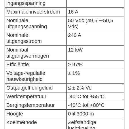
ingangsspanning
Maximale invoerstroom
16 A
Nominale
50 Vdc (49,5 ∼50,5
uitgangsspanning
Vdc)
Nominale
240 A
uitgangsstroom
Nominaal
12 kW
uitgangsvermogen
Efficiëntie
≥ 97%
Voltage-regulatie
± 1%
nauwkeurigheid
Outputgolf en geluid
≤ ± 2% Vo
Werktemperatuur
-40°C tot +55°C
Bergingstemperatuur
-40°C tot +80°C
Hoogte
0 ¥ 3000 m
Koelmethode
Zelfstandige
luchtkoeling