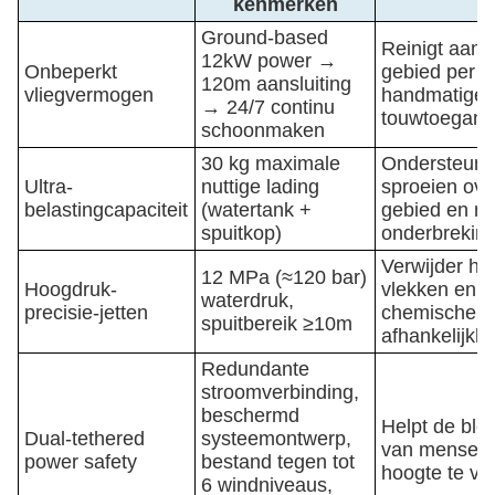
kenmerken
Ground-based
Reinigt aanz
12kW power →
Onbeperkt
gebied per 
120m aansluiting
vliegvermogen
handmatige
→ 24/7 continu
touwtoegang
schoonmaken
30 kg maximale
Ondersteunt 
Ultra-
nuttige lading
sproeien ove
belastingcapaciteit
(watertank +
gebied en m
spuitkop)
onderbrekin
Verwijder ha
12 MPa (≈120 bar)
Hoogdruk-
vlekken en v
waterdruk,
precisie-jetten
chemische
spuitbereik ≥10m
afhankelijkh
Redundante
stroomverbinding,
beschermd
Helpt de bloo
Dual-tethered
systeemontwerp,
van mensen
power safety
bestand tegen tot
hoogte te v
6 windniveaus,