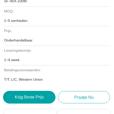
SF-90X-100M
MOQ:
1~5 eenheden
Prijs:
Onderhandelbaar
Leveringstermijn:
1~4 week
Betalingsvoorwaarden:
T/T, L/C, Western Union
Krijg Beste Prijs
Praatje Nu