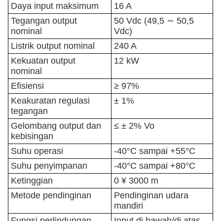
Daya input maksimum
16 A
Tegangan output
50 Vdc (49,5 ∼ 50,5
nominal
Vdc)
Listrik output nominal
240 A
Kekuatan output
12 kW
nominal
Efisiensi
≥ 97%
Keakuratan regulasi
± 1%
tegangan
Gelombang output dan
≤ ± 2% Vo
kebisingan
Suhu operasi
-40°C sampai +55°C
Suhu penyimpanan
-40°C sampai +80°C
Ketinggian
0 ¥ 3000 m
Metode pendinginan
Pendinginan udara
mandiri
Fungsi perlindungan
Input di bawah/di atas