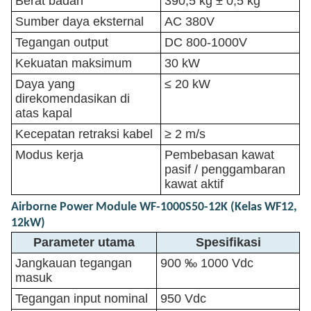
Berat badan
390,5 kg ± 0,5 kg
Sumber daya eksternal
AC 380V
Tegangan output
DC 800-1000V
Kekuatan maksimum
30 kW
Daya yang
≤ 20 kW
direkomendasikan di
atas kapal
Kecepatan retraksi kabel
≥ 2 m/s
Modus kerja
Pembebasan kawat
pasif / penggambaran
kawat aktif
Airborne Power Module WF-1000S50-12K (Kelas WF12,
12kW)
Parameter utama
Spesifikasi
Jangkauan tegangan
900 ‰ 1000 Vdc
masuk
Tegangan input nominal
950 Vdc