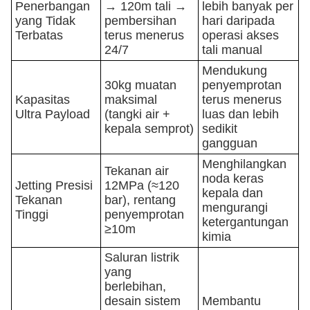
Penerbangan
→ 120m tali →
lebih banyak per
yang Tidak
pembersihan
hari daripada
Terbatas
terus menerus
operasi akses
24/7
tali manual
Mendukung
30kg muatan
penyemprotan
Kapasitas
maksimal
terus menerus
Ultra Payload
(tangki air +
luas dan lebih
kepala semprot)
sedikit
gangguan
Menghilangkan
Tekanan air
noda keras
Jetting Presisi
12MPa (≈120
kepala dan
Tekanan
bar), rentang
mengurangi
Tinggi
penyemprotan
ketergantungan
≥10m
kimia
Saluran listrik
yang
berlebihan,
desain sistem
Membantu