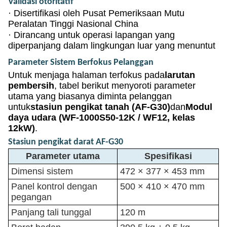
Validasi otoritatif
·
Disertifikasi oleh Pusat Pemeriksaan Mutu
Peralatan Tinggi Nasional China
·
Dirancang untuk operasi lapangan yang
diperpanjang dalam lingkungan luar yang menuntut
Parameter Sistem Berfokus Pelanggan
Untuk menjaga halaman terfokus pada
larutan
pembersih
, tabel berikut menyoroti parameter
utama yang biasanya diminta pelanggan
untuk
stasiun pengikat tanah (AF-G30)
dan
Modul
daya udara (WF-1000S50-12K / WF12, kelas
12kW)
.
Stasiun pengikat darat AF-G30
Parameter utama
Spesifikasi
Dimensi sistem
472 × 377 × 453 mm
Panel kontrol dengan
500 × 410 × 470 mm
pegangan
Panjang tali tunggal
120 m