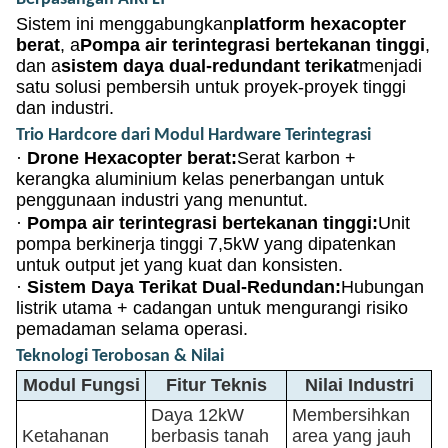
Sistem ini menggabungkan
platform hexacopter
berat
, a
Pompa air terintegrasi bertekanan tinggi
,
dan a
sistem daya dual-redundant terikat
menjadi
satu solusi pembersih untuk proyek-proyek tinggi
dan industri.
Trio Hardcore dari Modul Hardware Terintegrasi
·
Drone Hexacopter berat:
Serat karbon +
kerangka aluminium kelas penerbangan untuk
penggunaan industri yang menuntut.
·
Pompa air terintegrasi bertekanan tinggi:
Unit
pompa berkinerja tinggi 7,5kW yang dipatenkan
untuk output jet yang kuat dan konsisten.
·
Sistem Daya Terikat Dual-Redundan:
Hubungan
listrik utama + cadangan untuk mengurangi risiko
pemadaman selama operasi.
Teknologi Terobosan & Nilai
Modul Fungsi
Fitur Teknis
Nilai Industri
Daya 12kW
Membersihkan
Ketahanan
berbasis tanah
area yang jauh