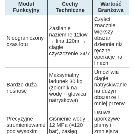
Moduł
Cechy
Wartość
Funkcyjny
Techniczne
Branżowa
Czyści
znacznie
Zasilanie
większy
naziemne 12kW
Nieograniczony
obszar
→ lina 120m →
czas lotu
dziennie niż
ciągłe
ręczne
czyszczenie 24/7
operacje na
linach
Umożliwia
Maksymalny
ciągłe
ładunek 30 kg
Bardzo duża
natryskiwanie
(zbiornik na
nośność
na dużym
wodę + głowica
obszarze i
natryskowa)
mniej przerw
Usuwa
Precyzyjne
Ciśnienie wody
uporczywe
strumieniowanie
12 MPa (≈120
plamy i
pod wysokim
bar), zasięg
zmniejsza