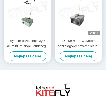
Wideo
System oświetleniowy z
J3 100 metrów system
aluminium stopu lotniczego
bezzałogowy oświetlenia z 3
M40 IP54 Kitefly
kg maksymalnego
Najlepszą cenę
Najlepszą cenę
obciążenia Kitefly