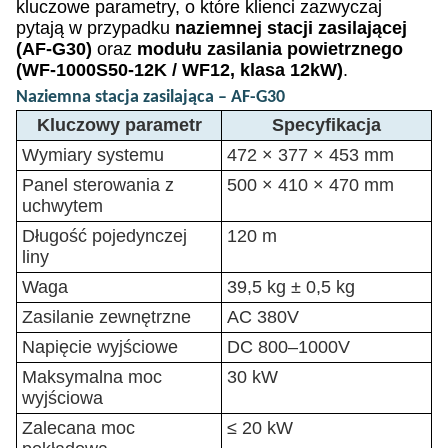
kluczowe parametry, o które klienci zazwyczaj
pytają w przypadku
naziemnej stacji zasilającej
(AF-G30)
oraz
modułu zasilania powietrznego
(WF-1000S50-12K / WF12, klasa 12kW)
.
Naziemna stacja zasilająca – AF-G30
Kluczowy parametr
Specyfikacja
Wymiary systemu
472 × 377 × 453 mm
Panel sterowania z
500 × 410 × 470 mm
uchwytem
Długość pojedynczej
120 m
liny
Waga
39,5 kg ± 0,5 kg
Zasilanie zewnętrzne
AC 380V
Napięcie wyjściowe
DC 800–1000V
Maksymalna moc
30 kW
wyjściowa
Zalecana moc
≤ 20 kW