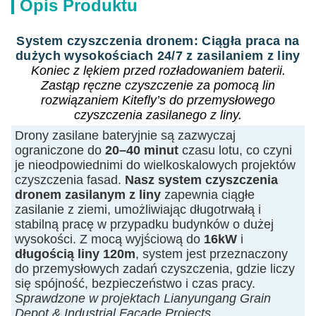
Opis Produktu
System czyszczenia dronem: Ciągła praca na
dużych wysokościach 24/7 z zasilaniem z liny
Koniec z lękiem przed rozładowaniem baterii.
Zastąp ręczne czyszczenie za pomocą lin
rozwiązaniem Kitefly’s do przemysłowego
czyszczenia zasilanego z liny.
Drony zasilane bateryjnie są zazwyczaj
ograniczone do
20–40 minut
czasu lotu, co czyni
je nieodpowiednimi do wielkoskalowych projektów
czyszczenia fasad.
Nasz system czyszczenia
dronem zasilanym z liny
zapewnia ciągłe
zasilanie z ziemi, umożliwiając długotrwałą i
stabilną pracę w przypadku budynków o dużej
wysokości. Z mocą wyjściową do
16kW
i
długością liny 120m
, system jest przeznaczony
do przemysłowych zadań czyszczenia, gdzie liczy
się spójność, bezpieczeństwo i czas pracy.
Sprawdzone w projektach Lianyungang Grain
Depot & Industrial Facade Projects
.