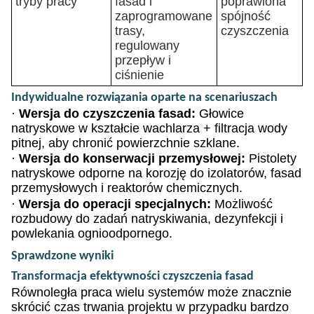
tryby pracy
fasad i
poprawiona
zaprogramowane
spójność
trasy,
czyszczenia
regulowany
przepływ i
ciśnienie
Indywidualne rozwiązania oparte na scenariuszach
·
Wersja do czyszczenia fasad:
Głowice
natryskowe w kształcie wachlarza + filtracja wody
pitnej, aby chronić powierzchnie szklane.
·
Wersja do konserwacji przemysłowej:
Pistolety
natryskowe odporne na korozję do izolatorów, fasad
przemysłowych i reaktorów chemicznych.
·
Wersja do operacji specjalnych:
Możliwość
rozbudowy do zadań natryskiwania, dezynfekcji i
powlekania ognioodpornego.
Sprawdzone wyniki
Transformacja efektywności czyszczenia fasad
Równoległa praca wielu systemów może znacznie
skrócić czas trwania projektu w przypadku bardzo