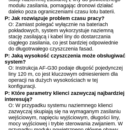
modułu zasilania, pomagając dronowi działać
daleko poza ograniczeniami czasu lotu baterii.
P: Jak rozwiązuje problem czasu pracy?
O: Zamiast polegać wyłącznie na bateriach
pokładowych, system wykorzystuje naziemną
stację zasilającą i kabel liny do dostarczania
ciągłego zasilania, co jest bardziej odpowiednie
do długotrwałego czyszczenia fasad.
P: Jaką wysokość czyszczenia może obsługiwać
system?
O: Instrukcja AF-G30 podaje długość pojedynczej
liny 120 m, co jest kluczowym odniesieniem dla
operacji na dużych wysokościach w tej
konfiguracji.
P: Które parametry klienci zazwyczaj najbardziej
interesują?
O: W przypadku systemu naziemnego klienci
zazwyczaj skupiają się na wymaganym zasilaniu
wejściowym, napięciu wyjściowym, długości liny,
mocy wyjściowej i trybie sterowania zwijaniem. W
przypadku modułu powietrznego główne obawy