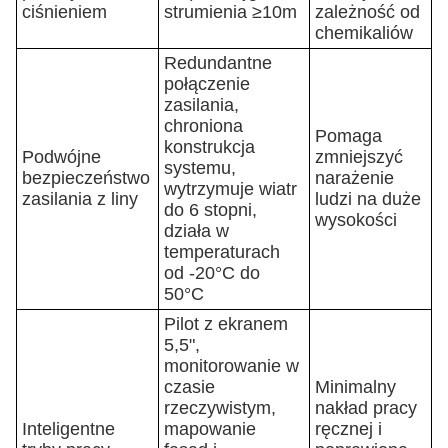
ciśnieniem
strumienia ≥10m
zależność od
chemikaliów
Redundantne
połączenie
zasilania,
chroniona
Pomaga
konstrukcja
Podwójne
zmniejszyć
systemu,
bezpieczeństwo
narażenie
wytrzymuje wiatr
zasilania z liny
ludzi na duże
do 6 stopni,
wysokości
działa w
temperaturach
od -20°C do
50°C
Pilot z ekranem
5,5",
monitorowanie w
czasie
Minimalny
rzeczywistym,
nakład pracy
Inteligentne
mapowanie
ręcznej i