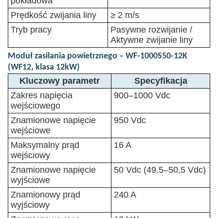
pokładowa
Prędkość zwijania liny
≥ 2 m/s
Tryb pracy
Pasywne rozwijanie /
Aktywne zwijanie liny
Moduł zasilania powietrznego – WF-1000S50-12K
(WF12, klasa 12kW)
Kluczowy parametr
Specyfikacja
Zakres napięcia
900–1000 Vdc
wejściowego
Znamionowe napięcie
950 Vdc
wejściowe
Maksymalny prąd
16 A
wejściowy
Znamionowe napięcie
50 Vdc (49,5–50,5 Vdc)
wyjściowe
Znamionowy prąd
240 A
wyjściowy