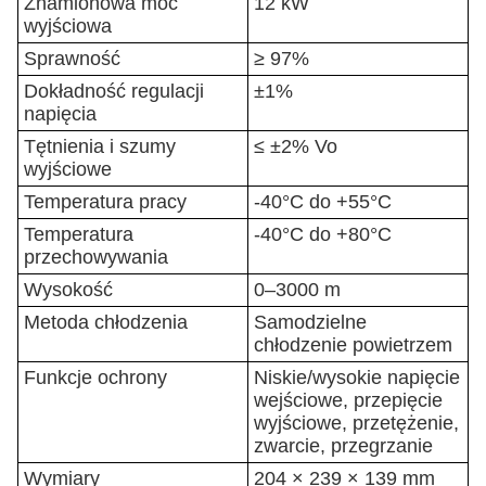
Znamionowa moc
12 kW
wyjściowa
Sprawność
≥ 97%
Dokładność regulacji
±1%
napięcia
Tętnienia i szumy
≤ ±2% Vo
wyjściowe
Temperatura pracy
-40°C do +55°C
Temperatura
-40°C do +80°C
przechowywania
Wysokość
0–3000 m
Metoda chłodzenia
Samodzielne
chłodzenie powietrzem
Funkcje ochrony
Niskie/wysokie napięcie
wejściowe, przepięcie
wyjściowe, przetężenie,
zwarcie, przegrzanie
Wymiary
204 × 239 × 139 mm