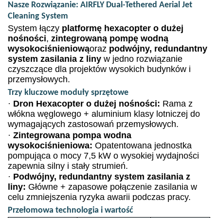
Nasze Rozwiązanie: AIRFLY Dual-Tethered Aerial Jet
Cleaning System
System łączy
platformę hexacopter o dużej
nośności
,
zintegrowaną pompę wodną
wysokociśnieniową
oraz
podwójny, redundantny
system zasilania z liny
w jedno rozwiązanie
czyszczące dla projektów wysokich budynków i
przemysłowych.
Trzy kluczowe moduły sprzętowe
·
Dron Hexacopter o dużej nośności:
Rama z
włókna węglowego + aluminium klasy lotniczej do
wymagających zastosowań przemysłowych.
·
Zintegrowana pompa wodna
wysokociśnieniowa:
Opatentowana jednostka
pompująca o mocy 7,5 kW o wysokiej wydajności
zapewnia silny i stały strumień.
·
Podwójny, redundantny system zasilania z
liny:
Główne + zapasowe połączenie zasilania w
celu zmniejszenia ryzyka awarii podczas pracy.
Przełomowa technologia i wartość