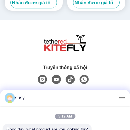
Nhận được giá tốt nhất
Nhận được giá tốt nhất
Kitefly
3kg Kitefly
Truyền thông xã hội
Liên lạc nhanh
susy
Điện thoại
5:19 AM
0086-19952400441
Good day, what product are you looking for?