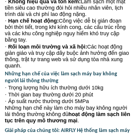
·
Không hiệu quả và tốn kém:
Làm sạch một mặt
tiền siêu cao thường đòi hỏi nhiều nhân viên, lịch
trình dài và chi phí lao động nặng.
·
Hạn chế hoạt động:
Công việc dễ bị gián đoạn
bởi thời tiết, trong khi kính cong, các cấu trúc rỗng
và các khu công nghiệp nguy hiểm khó truy cập
bằng tay.
·
Rối loạn môi trường và xã hội:
Các hoạt động
giàn giáo và truy cập dây buộc ảnh hưởng đến giao
thông, trật tự trang web và sử dụng tòa nhà xung
quanh.
Những hạn chế của việc làm sạch máy bay không
người lái thông thường
·
Trọng lượng hữu ích thường dưới 10kg
·
Thời gian bay thường dưới 20 phút
·
Áp suất nước thường dưới 5MPa
Những hạn chế này làm cho máy bay không người
lái thông thường không đủ
hoạt động làm sạch liên
tục trên quy mô thương mại
.
Giải pháp của chúng tôi: AIRFLY Hệ thống làm sạch máy