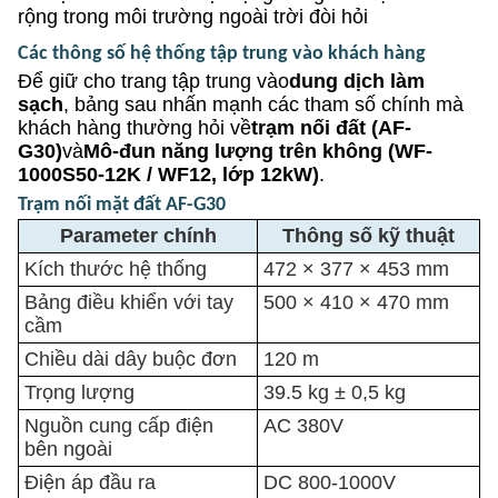
rộng trong môi trường ngoài trời đòi hỏi
Các thông số hệ thống tập trung vào khách hàng
Để giữ cho trang tập trung vào
dung dịch làm
sạch
, bảng sau nhấn mạnh các tham số chính mà
khách hàng thường hỏi về
trạm nối đất (AF-
G30)
và
Mô-đun năng lượng trên không (WF-
1000S50-12K / WF12, lớp 12kW)
.
Trạm nối mặt đất AF-G30
Parameter chính
Thông số kỹ thuật
Kích thước hệ thống
472 × 377 × 453 mm
Bảng điều khiển với tay
500 × 410 × 470 mm
cầm
Chiều dài dây buộc đơn
120 m
Trọng lượng
39.5 kg ± 0,5 kg
Nguồn cung cấp điện
AC 380V
bên ngoài
Điện áp đầu ra
DC 800-1000V