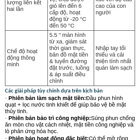
lượng liên kết
gió lên đến 6
cao của con
hai lần
cấp độ, hoạt
người
động từ -20 °C
đến 50 °C
5.5 " màn hình
từ xa, giám sát
thời gian thực,
Nhập tay tối
Chế độ hoạt
bản đồ mặt tiền
thiểu và cải
động thông
& tuyến đường
thiện tính nhất
minh
đặt trước, luồng
quán làm sạch
& áp suất điều
chỉnh
Các giải pháp tùy chỉnh dựa trên kịch bản
·
Phiên bản làm sạch mặt tiền:
Đầu phun hình
quạt + lọc nước tinh khiết để giúp bảo vệ bề mặt
thủy tinh.
·
Phiên bản bảo trì công nghiệp:
Súng phun chống
ăn mòn cho vật cách nhiệt, mặt tiền công nghiệp và
lò phản ứng hóa học.
·
Phiên bản hoạt động đặc biệt:
Có thể mở rộng