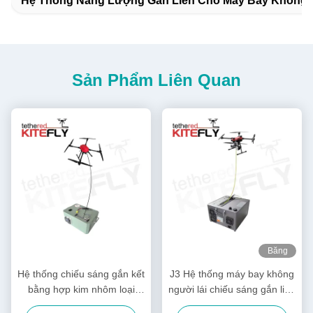
Hệ Thống Năng Lượng Gắn Liền Cho Máy Bay Không 
Sản Phẩm Liên Quan
Băng
hình
Hệ thống chiếu sáng gắn kết
J3 Hệ thống máy bay không
bằng hợp kim nhôm loại
người lái chiếu sáng gắn liền
hàng không vũ trụ M40 IP54
100 mét với tải trọng tối đa