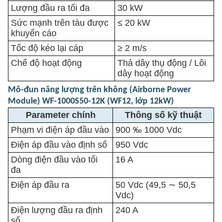
Lượng đầu ra tối đa
30 kW
Sức mạnh trên tàu được
≤ 20 kW
khuyến cáo
Tốc độ kéo lại cáp
≥ 2 m/s
Chế độ hoạt động
Thả dây thụ động / Lôi
dây hoạt động
Mô-đun năng lượng trên không (Airborne Power
Module) WF-1000S50-12K (WF12, lớp 12kW)
Parameter chính
Thông số kỹ thuật
Phạm vi điện áp đầu vào
900 ‰ 1000 Vdc
Điện áp đầu vào định số
950 Vdc
Dòng điện đầu vào tối
16 A
đa
Điện áp đầu ra
50 Vdc (49,5 ∼ 50,5
Vdc)
Điện lượng đầu ra định
240 A
số