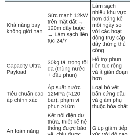
Làm sạch
nhiều khu vực
Sức mạnh 12kW
hơn đáng kể
trên mặt đất →
Khả năng bay
mỗi ngày so
120m dây buộc
không giới hạn
với các hoạt
→ Làm sạch liên
động truy cập
tục 24/7
dây thừng thủ
công
Hỗ trợ phun
30kg tải trọng tối
Capacity Ultra
liên tục rộng
đa (thùng nước
Payload
và ít gián đoạn
+ đầu phun)
hơn
Áp suất nước
Loại bỏ vết
Tiêu chuẩn cao
12MPa (≈120
bẩn cứng đầu
áp chính xác
bar), phạm vi
và giảm phụ
phun ≥10m
thuộc hóa chất
Kết nối điện dư
thừa, thiết kế hệ
thống được bảo
Giúp giảm tiếp
An toàn năng
vệ, chịu được
xúc với độ cao