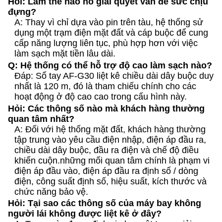
Hỏi: Làm thế nào nó giải quyết vấn đề sức chịu
đựng?
A: Thay vì chỉ dựa vào pin trên tàu, hệ thống sử
dụng một trạm điện mặt đất và cáp buộc để cung
cấp năng lượng liên tục, phù hợp hơn với việc
làm sạch mặt tiền lâu dài.
Q: Hệ thống có thể hỗ trợ độ cao làm sạch nào?
Đáp: Sổ tay AF-G30 liệt kê chiều dài dây buộc duy
nhất là 120 m, đó là tham chiếu chính cho các
hoạt động ở độ cao cao trong cấu hình này.
Hỏi: Các thông số nào mà khách hàng thường
quan tâm nhất?
A: Đối với hệ thống mặt đất, khách hàng thường
tập trung vào yêu cầu điện nhập, điện áp đầu ra,
chiều dài dây buộc, đầu ra điện và chế độ điều
khiển cuộn.những mối quan tâm chính là phạm vi
điện áp đầu vào, điện áp đầu ra định số / dòng
điện, công suất định số, hiệu suất, kích thước và
chức năng bảo vệ.
Hỏi: Tại sao các thông số của máy bay không
người lái không được liệt kê ở đây?