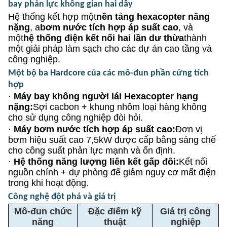
bay phản lực không gian hai dây
Hệ thống kết hợp một
nền tảng hexacopter nâng
nặng
, a
bơm nước tích hợp áp suất cao
, và
một
hệ thống điện kết nối hai lần dư thừa
thành
một giải pháp làm sạch cho các dự án cao tầng và
công nghiệp.
Một bộ ba Hardcore của các mô-đun phần cứng tích
hợp
·
Máy bay không người lái Hexacopter hạng
nặng:
Sợi cacbon + khung nhôm loại hàng không
cho sử dụng công nghiệp đòi hỏi.
·
Máy bơm nước tích hợp áp suất cao:
Đơn vị
bơm hiệu suất cao 7,5kW được cấp bằng sáng chế
cho công suất phản lực mạnh và ổn định.
·
Hệ thống năng lượng liên kết gấp đôi:
Kết nối
nguồn chính + dự phòng để giảm nguy cơ mất điện
trong khi hoạt động.
Công nghệ đột phá và giá trị
Mô-đun chức
Đặc điểm kỹ
Giá trị công
năng
thuật
nghiệp