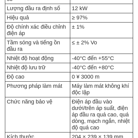
Lượng đầu ra định số
12 kW
Hiệu quả
≥ 97%
Độ chính xác điều chỉnh
± 1%
điện áp
Tầm sóng và tiếng ồn
≤ ± 2% Vo
đầu ra
Nhiệt độ hoạt động
-40°C đến +55°C
Nhiệt độ lưu trữ
-40°C đến +80°C
Độ cao
0 ¥ 3000 m
Phương pháp làm mát
Máy làm mát không khí
độc lập
Chức năng bảo vệ
Điện áp đầu vào
dưới/trên áp suất, điện
áp đầu ra quá cao, quá
dòng, mạch ngắn, nhiệt
độ quá cao
Kích thước
204 × 239 × 139 mm