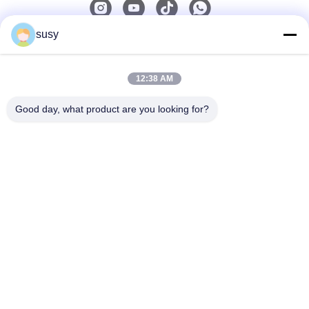
susy
Schnelle Kontaktaufnahme
12:38 AM
Telefon
0086-19952400441
Good day, what product are you looking for?
E-Mail
susy@tetheredsystem.com
Adresse
Zimmer 1813, Block C, Nr. 88 Pulin Road, Bezirk Pukou,
Stadt Nanjing, Provinz Jiangsu, China
Privacy Policy
|
Sitemap