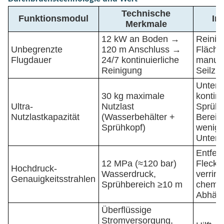
Technische
Funktionsmodul
In
Merkmale
12 kW an Boden →
Reinig
Unbegrenzte
120 m Anschluss →
Fläche
Flugdauer
24/7 kontinuierliche
manuel
Reinigung
Seilzu
Unterst
30 kg maximale
kontinu
Ultra-
Nutzlast
Sprühe
Nutzlastkapazität
(Wasserbehälter +
Bereic
Sprühkopf)
wenige
Unterb
Entfer
12 MPa (≈120 bar)
Flecke
Hochdruck-
Wasserdruck,
verring
Genauigkeitsstrahlen
Sprühbereich ≥10 m
chemi
Abhäng
Überflüssige
Stromversorgung,