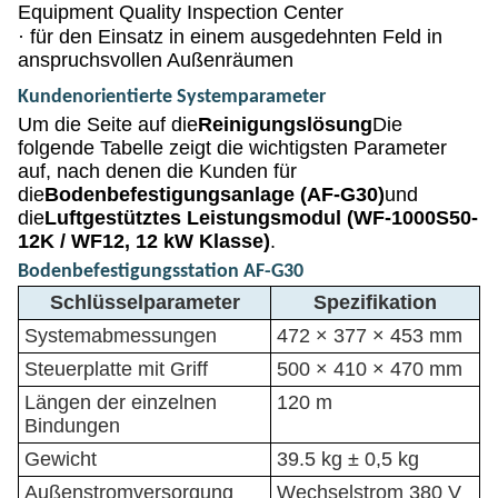
Equipment Quality Inspection Center
·
für den Einsatz in einem ausgedehnten Feld in
anspruchsvollen Außenräumen
Kundenorientierte Systemparameter
Um die Seite auf die
Reinigungslösung
Die
folgende Tabelle zeigt die wichtigsten Parameter
auf, nach denen die Kunden für
die
Bodenbefestigungsanlage (AF-G30)
und
die
Luftgestütztes Leistungsmodul (WF-1000S50-
12K / WF12, 12 kW Klasse)
.
Bodenbefestigungsstation AF-G30
Schlüsselparameter
Spezifikation
Systemabmessungen
472 × 377 × 453 mm
Steuerplatte mit Griff
500 × 410 × 470 mm
Längen der einzelnen
120 m
Bindungen
Gewicht
39.5 kg ± 0,5 kg
Außenstromversorgung
Wechselstrom 380 V