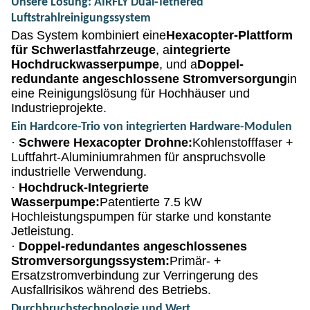
Unsere Lösung: AIRFLY Dual-Tethered
Luftstrahlreinigungssystem
Das System kombiniert eine
Hexacopter-Plattform
für Schwerlastfahrzeuge
, a
integrierte
Hochdruckwasserpumpe
, und a
Doppel-
redundante angeschlossene Stromversorgung
in
eine Reinigungslösung für Hochhäuser und
Industrieprojekte.
Ein Hardcore-Trio von integrierten Hardware-Modulen
·
Schwere Hexacopter Drohne:
Kohlenstofffaser +
Luftfahrt-Aluminiumrahmen für anspruchsvolle
industrielle Verwendung.
·
Hochdruck-Integrierte
Wasserpumpe:
Patentierte 7.5 kW
Hochleistungspumpen für starke und konstante
Jetleistung.
·
Doppel-redundantes angeschlossenes
Stromversorgungssystem:
Primär- +
Ersatzstromverbindung zur Verringerung des
Ausfallrisikos während des Betriebs.
Durchbruchstechnologie und Wert